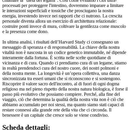
chiamare la "dieta dei legami". Così come evitiamo i cibi ultra-
processati per proteggere l'intestino, dovremmo imparare a limitare
le interazioni superficiali e tossiche che prosciugano la nostra
energia, investendo invece nei rapporti che ci nutrono. La crescita
personale diventa allora un esercizio di architettura relazionale:
costruire ponti invece di mura, coltivare la gentilezza come muscolo
e la presenza come dono.
In ultima analisi, i risultati dell’Harvard Study ci consegnano un
messaggio di speranza e di responsabilità. La chiave della nostra
vitalità non è nascosta in un codice genetico immutabile, né dipende
interamente dalla fortuna. È scritta nelle scelte quotidiane di
vicinanza e di cura. Quando ci prendiamo cura di un legame, stiamo
in realtà prendendoci cura del nostro cuore, dei nostri polmoni e
della nostra mente. La longevità è un’opera collettiva, una danza
sincronizzata tra esseri umani che si riconoscono e si sostengono.
Riscoprire il valore sacro dell'incontro, al di fuori di ogni dogma
religioso ma nel pieno rispetto della nostra natura biologica, è forse il
passo più evolutivo che possiamo compiere. Perché, alla fine del
viaggio, ciò che determina la qualità della nostra vita non è ciò che
abbiamo accumulato per noi stessi, ma quanto siamo stati capaci di
restare connessi alla grande rete della vita che ci circonda. Il
benessere è un capitale che cresce solo se viene condiviso.
Scheda dettagli: