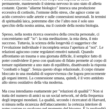
permanente, mantenendo il sistema nervoso in uno stato di allerta
costante. Questo "allarme biologico" innesca una produzione
eccessiva di cortisolo, l'ormone dello stress, che agisce come un
acido corrosivo sulle arterie e sulle connessioni neuronali. In termini
di spiritualità laica, potremmo dire che l’altro non è solo uno
specchio della nostra anima, ma il custode della nostra biologia.
Spesso, nella nostra ricerca ossessiva della crescita personale, ci
concentriamo sull' "io": la mia meditazione, la mia dieta, il mio
successo. Tuttavia, la scienza della longevità ci suggerisce che
l’evoluzione individuale è incompleta senza l’apertura al "noi". Le
relazioni agiscono come regolatori emotivi naturali. Quando
affrontiamo un trauma o una giornata difficile, il semplice fatto di
poter condividere il peso con qualcuno di fidato permette al corpo di
tornare rapidamente a uno stato di equilibrio, disattivando la risposta
"combatti o fuggi". Senza questo sfogo relazionale, il corpo rimane
bloccato in una modalità di sopravvivenza che logora precocemente
gli organi interni. La connessione umana, quindi, è il vero antidoto
allo stress ossidativo della vita moderna.
Ma cosa intendiamo esattamente per "relazioni di qualità"? Non si
tratta del numero di amici su un social network, né della frequenza
degli impegni mondani. La qualità, secondo i ricercatori di Harvard,
si misura nella sicurezza dell'attaccamento: la certezza interiore di
poter contare su qualcuno nel momento del bisogno. È la profondità