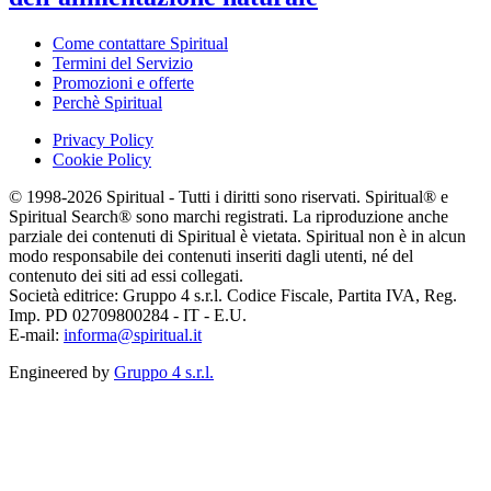
Come contattare Spiritual
Termini del Servizio
Promozioni e offerte
Perchè Spiritual
Privacy Policy
Cookie Policy
© 1998-2026 Spiritual - Tutti i diritti sono riservati. Spiritual® e
Spiritual Search® sono marchi registrati. La riproduzione anche
parziale dei contenuti di Spiritual è vietata. Spiritual non è in alcun
modo responsabile dei contenuti inseriti dagli utenti, né del
contenuto dei siti ad essi collegati.
Società editrice: Gruppo 4 s.r.l. Codice Fiscale, Partita IVA, Reg.
Imp. PD 02709800284 - IT - E.U.
E-mail:
informa@spiritual.it
Engineered by
Gruppo 4 s.r.l.