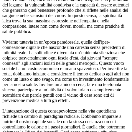
del legame, la vulnerabilità condivisa e la capacità di essere autentici
che generano quel benessere profondo che si riflette nelle analisi del
sangue e nelle scansioni del cuore. In questo senso, la spiritualità
laica trova la sua massima espressione nell'empatia e nella
compassione, intese non come doveri morali, ma come pratiche di
salute pubblica.
Viviamo tuttavia in un’epoca paradossale, quella dell'iper-
connessione digitale che nasconde una carestia senza precedenti di
intimità reale. La solitudine è diventata un’epidemia silenziosa che
colpisce trasversalmente ogni fascia d'età, dai giovani "sempre
connessi" agli anziani isolati nelle grandi metropoli. Questo vuoto
sociale ha un costo economico e umano spaventoso. Per invertire la
rotta, dobbiamo iniziare a considerare il tempo dedicato agli altri non
come un lusso o uno svago, ma come un investimento fondamentale
per la nostra salute. Invitare un amico a cena, fare una telefonata
sincera, partecipare a un’attività di volontariato o semplicemente
scambiare due parole gentili con il vicino di casa sono atti di
prevenzione medica a tutti gli effetti.
L’integrazione di questa consapevolezza nella vita quotidiana
richiede un cambio di paradigma radicale. Dobbiamo imparare a
nutrire il nostro capitale sociale con la stessa costanza con cui
controlliamo le calorie o i passi giornalieri. È quella che potremmo