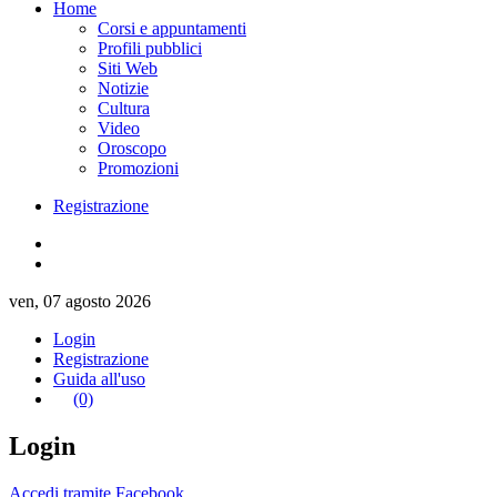
Home
Corsi e appuntamenti
Profili pubblici
Siti Web
Notizie
Cultura
Video
Oroscopo
Promozioni
Registrazione
ven, 07 agosto 2026
Login
Registrazione
Guida all'uso
(0)
Login
Accedi tramite Facebook