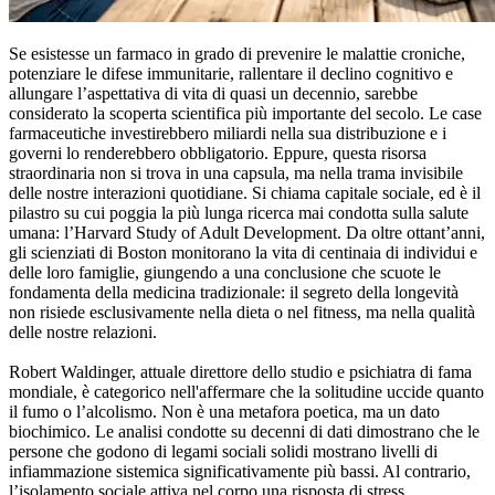
Se esistesse un farmaco in grado di prevenire le malattie croniche,
potenziare le difese immunitarie, rallentare il declino cognitivo e
allungare l’aspettativa di vita di quasi un decennio, sarebbe
considerato la scoperta scientifica più importante del secolo. Le case
farmaceutiche investirebbero miliardi nella sua distribuzione e i
governi lo renderebbero obbligatorio. Eppure, questa risorsa
straordinaria non si trova in una capsula, ma nella trama invisibile
delle nostre interazioni quotidiane. Si chiama capitale sociale, ed è il
pilastro su cui poggia la più lunga ricerca mai condotta sulla salute
umana: l’Harvard Study of Adult Development. Da oltre ottant’anni,
gli scienziati di Boston monitorano la vita di centinaia di individui e
delle loro famiglie, giungendo a una conclusione che scuote le
fondamenta della medicina tradizionale: il segreto della longevità
non risiede esclusivamente nella dieta o nel fitness, ma nella qualità
delle nostre relazioni.
Robert Waldinger, attuale direttore dello studio e psichiatra di fama
mondiale, è categorico nell'affermare che la solitudine uccide quanto
il fumo o l’alcolismo. Non è una metafora poetica, ma un dato
biochimico. Le analisi condotte su decenni di dati dimostrano che le
persone che godono di legami sociali solidi mostrano livelli di
infiammazione sistemica significativamente più bassi. Al contrario,
l’isolamento sociale attiva nel corpo una risposta di stress