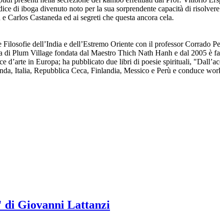
 radice di iboga divenuto noto per la sua sorprendente capacità di riso
n e Carlos Castaneda ed ai segreti che questa ancora cela.
 Filosofie dell’India e dell’Estremo Oriente con il professor Corrado Pe
ta di Plum Village fondata dal Maestro Thich Nath Hanh e dal 2005 è fa
ance d’arte in Europa; ha pubblicato due libri di poesie spirituali, "Da
nda, Italia, Repubblica Ceca, Finlandia, Messico e Perù e conduce works
 di Giovanni Lattanzi