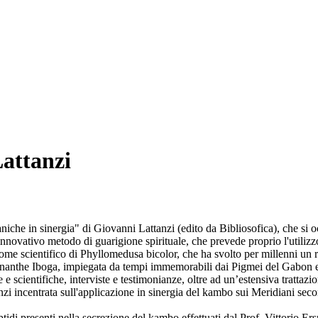
attanzi
niche in sinergia" di Giovanni Lattanzi (edito da Bibliosofica), che si
novativo metodo di guarigione spirituale, che prevede proprio l'utilizzo
nome scientifico di Phyllomedusa bicolor, che ha svolto per millenni un 
abernanthe Iboga, impiegata da tempi immemorabili dai Pigmei del Gabon
e scientifiche, interviste e testimonianze, oltre ad un’estensiva trattaz
anzi incentrata sull'applicazione in sinergia del kambo sui Meridiani sec
peptidi presenti nella secrezione del kambo effettuati dal Prof. Vittorio 