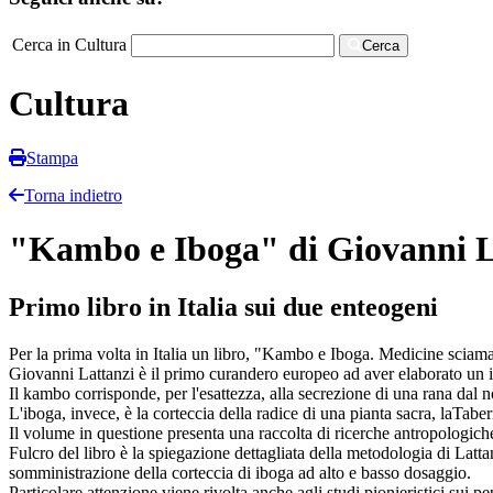
Cerca in Cultura
Cerca
Cultura
Stampa
Torna indietro
"Kambo e Iboga" di Giovanni L
Primo libro in Italia sui due enteogeni
Per la prima volta in Italia un libro, "Kambo e Iboga. Medicine sciama
Giovanni Lattanzi è il primo curandero europeo ad aver elaborato un in
Il kambo corrisponde, per l'esattezza, alla secrezione di una rana dal 
L'iboga, invece, è la corteccia della radice di una pianta sacra, laT
Il volume in questione presenta una raccolta di ricerche antropologiche 
Fulcro del libro è la spiegazione dettagliata della metodologia di Latt
somministrazione della corteccia di iboga ad alto e basso dosaggio.
Particolare attenzione viene rivolta anche agli studi pionieristici sui 