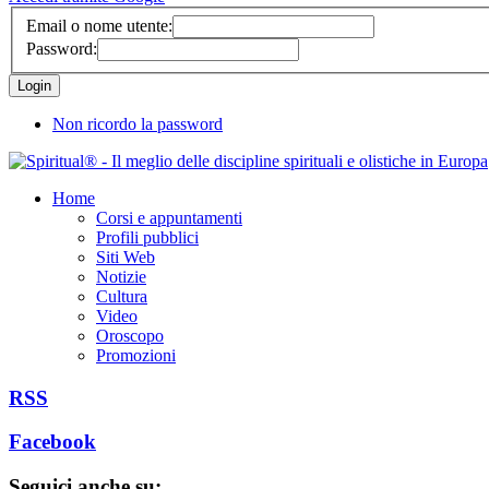
Email o nome utente:
Password:
Non ricordo la password
Home
Corsi e appuntamenti
Profili pubblici
Siti Web
Notizie
Cultura
Video
Oroscopo
Promozioni
RSS
Facebook
Seguici anche su: