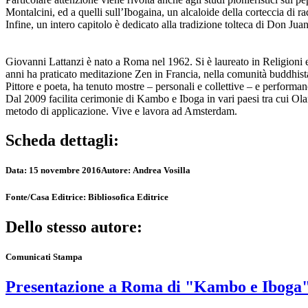
Montalcini, ed a quelli sull’Ibogaina, un alcaloide della corteccia di
Infine, un intero capitolo è dedicato alla tradizione tolteca di Don Jua
Giovanni Lattanzi è nato a Roma nel 1962. Si è laureato in Religioni e
anni ha praticato meditazione Zen in Francia, nella comunità buddhis
Pittore e poeta, ha tenuto mostre – personali e collettive – e perform
Dal 2009 facilita cerimonie di Kambo e Iboga in vari paesi tra cui Ola
metodo di applicazione. Vive e lavora ad Amsterdam.
Scheda dettagli:
Data:
15 novembre 2016
Autore:
Andrea Vosilla
Fonte/Casa Editrice:
Bibliosofica Editrice
Dello stesso autore:
Comunicati Stampa
Presentazione a Roma di "Kambo e Iboga"