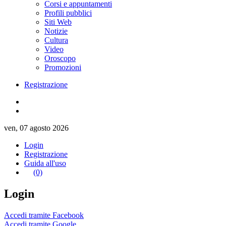
Corsi e appuntamenti
Profili pubblici
Siti Web
Notizie
Cultura
Video
Oroscopo
Promozioni
Registrazione
ven, 07 agosto 2026
Login
Registrazione
Guida all'uso
(0)
Login
Accedi tramite Facebook
Accedi tramite Google