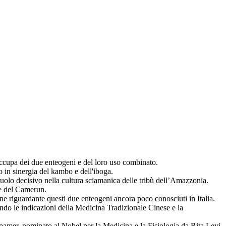
 occupa dei due enteogeni e del loro uso combinato.
 in sinergia del kambo e dell'iboga.
ruolo decisivo nella cultura sciamanica delle tribù dell’Amazzonia.
 e del Camerun.
ione riguardante questi due enteogeni ancora poco conosciuti in Italia.
ondo le indicazioni della Medicina Tradizionale Cinese e la
Erspamer, nominato al Nobel per la Medicina e la Fisiologia da Rita Levi