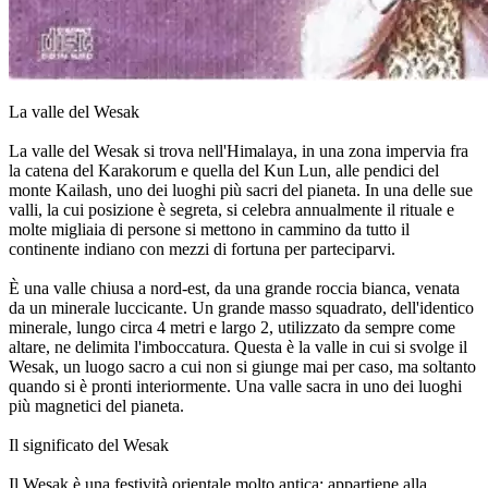
La valle del Wesak
La valle del Wesak si trova nell'Himalaya, in una zona impervia fra
la catena del Karakorum e quella del Kun Lun, alle pendici del
monte Kailash, uno dei luoghi più sacri del pianeta. In una delle sue
valli, la cui posizione è segreta, si celebra annualmente il rituale e
molte migliaia di persone si mettono in cammino da tutto il
continente indiano con mezzi di fortuna per parteciparvi.
È una valle chiusa a nord-est, da una grande roccia bianca, venata
da un minerale luccicante. Un grande masso squadrato, dell'identico
minerale, lungo circa 4 metri e largo 2, utilizzato da sempre come
altare, ne delimita l'imboccatura. Questa è la valle in cui si svolge il
Wesak, un luogo sacro a cui non si giunge mai per caso, ma soltanto
quando si è pronti interiormente. Una valle sacra in uno dei luoghi
più magnetici del pianeta.
Il significato del Wesak
Il Wesak è una festività orientale molto antica; appartiene alla