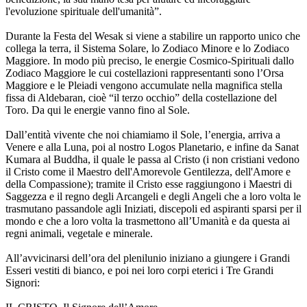
l'evoluzione spirituale dell'umanità”.
Durante la Festa del Wesak si viene a stabilire un rapporto unico che
collega la terra, il Sistema Solare, lo Zodiaco Minore e lo Zodiaco
Maggiore. In modo più preciso, le energie Cosmico-Spirituali dallo
Zodiaco Maggiore le cui costellazioni rappresentanti sono l’Orsa
Maggiore e le Pleiadi vengono accumulate nella magnifica stella
fissa di Aldebaran, cioè “il terzo occhio” della costellazione del
Toro. Da qui le energie vanno fino al Sole.
Dall’entità vivente che noi chiamiamo il Sole, l’energia, arriva a
Venere e alla Luna, poi al nostro Logos Planetario, e infine da Sanat
Kumara al Buddha, il quale le passa al Cristo (i non cristiani vedono
il Cristo come il Maestro dell'Amorevole Gentilezza, dell'Amore e
della Compassione); tramite il Cristo esse raggiungono i Maestri di
Saggezza e il regno degli Arcangeli e degli Angeli che a loro volta le
trasmutano passandole agli Iniziati, discepoli ed aspiranti sparsi per il
mondo e che a loro volta la trasmettono all’Umanità e da questa ai
regni animali, vegetale e minerale.
All’avvicinarsi dell’ora del plenilunio iniziano a giungere i Grandi
Esseri vestiti di bianco, e poi nei loro corpi eterici i Tre Grandi
Signori: