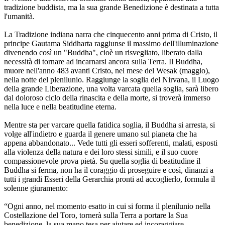
tradizione buddista, ma la sua grande Benedizione è destinata a tutta
l'umanità.
La Tradizione indiana narra che cinquecento anni prima di Cristo, il
principe Gautama Siddharta raggiunse il massimo dell'illuminazione
divenendo così un "Buddha", cioè un risvegliato, liberato dalla
necessità di tornare ad incarnarsi ancora sulla Terra. Il Buddha,
muore nell'anno 483 avanti Cristo, nel mese del Wesak (maggio),
nella notte del plenilunio. Raggiunge la soglia del Nirvana, il Luogo
della grande Liberazione, una volta varcata quella soglia, sarà libero
dal doloroso ciclo della rinascita e della morte, si troverà immerso
nella luce e nella beatitudine eterna.
Mentre sta per varcare quella fatidica soglia, il Buddha si arresta, si
volge all'indietro e guarda il genere umano sul pianeta che ha
appena abbandonato... Vede tutti gli esseri sofferenti, malati, esposti
alla violenza della natura e dei loro stessi simili, e il suo cuore
compassionevole prova pietà. Su quella soglia di beatitudine il
Buddha si ferma, non ha il coraggio di proseguire e così, dinanzi a
tutti i grandi Esseri della Gerarchia pronti ad accoglierlo, formula il
solenne giuramento:
“Ogni anno, nel momento esatto in cui si forma il plenilunio nella
Costellazione del Toro, tornerà sulla Terra a portare la Sua
benedizione, la sua mano tesa per aiutare ed incoraggiare