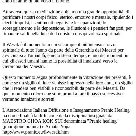
anno in anno di più verso il Divino.
Attraverso questa meditazione abbiamo una grande opportunità, di
purificare i nostri corpi fisico, eterico, emotivo e mentale, ripulendo i
ciechi impulsi, i sentimenti negativi e le separazioni, lo
scoraggiamento e la depressione, le illusioni e i pensieri fangosi, per
rimanere saldi nella luce della nostra consapevolezza spirituale.
Il Wesak è il momento in cui si compie il più intenso sforzo
spirituale di tutto l'anno da parte della Gerarchia dei Maestri per
avvicinarsi all'umanità, e nello stesso tempo, è uno dei momenti in
cui gli esseri umani hanno la possibilità di innalzarsi verso la
Gerarchia dei Maestri.
Questo momento segna profondamente la vibrazione dei presenti, è
come se un sigillo di luce venisse impresso nella loro aura, un sigillo
che li renderà ben visibili e riconoscibili da parte dei Maestri. Da
quel momento coloro che sono pronti a fare il passo successivo
verranno innalzati e sorretti.
L'Associazione Italiana Diffusione e Insegnamento Pranic Healing
ha come finalità la diffusione della disciplina insegnata dal
MAESTRO CHOA KOK SUI denominata "Pranic healing"
(guarigione pranica) e Arhatic Yoga
http://www.pranic.eu/il-wesak.htm