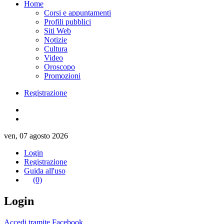
Home
Corsi e appuntamenti
Profili pubblici
Siti Web
Notizie
Cultura
Video
Oroscopo
Promozioni
Registrazione
ven, 07 agosto 2026
Login
Registrazione
Guida all'uso
(0)
Login
Accedi tramite Facebook