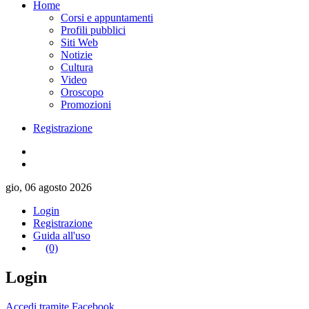
Home
Corsi e appuntamenti
Profili pubblici
Siti Web
Notizie
Cultura
Video
Oroscopo
Promozioni
Registrazione
gio, 06 agosto 2026
Login
Registrazione
Guida all'uso
(0)
Login
Accedi tramite Facebook