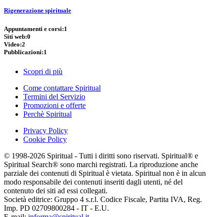
Rigenerazione spirituale
Appuntamenti e corsi:
1
Siti web:
0
Video:
2
Pubblicazioni:
1
Scopri di più
Come contattare Spiritual
Termini del Servizio
Promozioni e offerte
Perchè Spiritual
Privacy Policy
Cookie Policy
© 1998-2026 Spiritual - Tutti i diritti sono riservati. Spiritual® e
Spiritual Search® sono marchi registrati. La riproduzione anche
parziale dei contenuti di Spiritual è vietata. Spiritual non è in alcun
modo responsabile dei contenuti inseriti dagli utenti, né del
contenuto dei siti ad essi collegati.
Società editrice: Gruppo 4 s.r.l. Codice Fiscale, Partita IVA, Reg.
Imp. PD 02709800284 - IT - E.U.
E-mail:
informa@spiritual.it