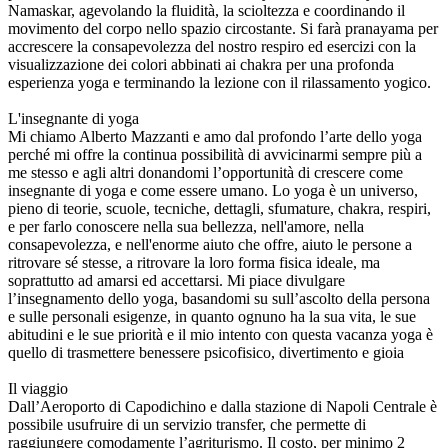
Namaskar, agevolando la fluidità, la scioltezza e coordinando il
movimento del corpo nello spazio circostante. Si farà pranayama per
accrescere la consapevolezza del nostro respiro ed esercizi con la
visualizzazione dei colori abbinati ai chakra per una profonda
esperienza yoga e terminando la lezione con il rilassamento yogico.
L'insegnante di yoga
Mi chiamo Alberto Mazzanti e amo dal profondo l’arte dello yoga
perché mi offre la continua possibilità di avvicinarmi sempre più a
me stesso e agli altri donandomi l’opportunità di crescere come
insegnante di yoga e come essere umano. Lo yoga è un universo,
pieno di teorie, scuole, tecniche, dettagli, sfumature, chakra, respiri,
e per farlo conoscere nella sua bellezza, nell'amore, nella
consapevolezza, e nell'enorme aiuto che offre, aiuto le persone a
ritrovare sé stesse, a ritrovare la loro forma fisica ideale, ma
soprattutto ad amarsi ed accettarsi. Mi piace divulgare
l’insegnamento dello yoga, basandomi su sull’ascolto della persona
e sulle personali esigenze, in quanto ognuno ha la sua vita, le sue
abitudini e le sue priorità e il mio intento con questa vacanza yoga è
quello di trasmettere benessere psicofisico, divertimento e gioia
Il viaggio
Dall’Aeroporto di Capodichino e dalla stazione di Napoli Centrale è
possibile usufruire di un servizio transfer, che permette di
raggiungere comodamente l’agriturismo. Il costo, per minimo 2