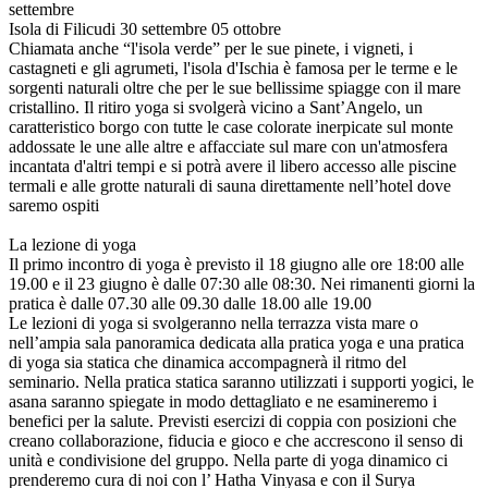
settembre
Isola di Filicudi 30 settembre 05 ottobre
Chiamata anche “l'isola verde” per le sue pinete, i vigneti, i
castagneti e gli agrumeti, l'isola d'Ischia è famosa per le terme e le
sorgenti naturali oltre che per le sue bellissime spiagge con il mare
cristallino. Il ritiro yoga si svolgerà vicino a Sant’Angelo, un
caratteristico borgo con tutte le case colorate inerpicate sul monte
addossate le une alle altre e affacciate sul mare con un'atmosfera
incantata d'altri tempi e si potrà avere il libero accesso alle piscine
termali e alle grotte naturali di sauna direttamente nell’hotel dove
saremo ospiti
La lezione di yoga
Il primo incontro di yoga è previsto il 18 giugno alle ore 18:00 alle
19.00 e il 23 giugno è dalle 07:30 alle 08:30. Nei rimanenti giorni la
pratica è dalle 07.30 alle 09.30 dalle 18.00 alle 19.00
Le lezioni di yoga si svolgeranno nella terrazza vista mare o
nell’ampia sala panoramica dedicata alla pratica yoga e una pratica
di yoga sia statica che dinamica accompagnerà il ritmo del
seminario. Nella pratica statica saranno utilizzati i supporti yogici, le
asana saranno spiegate in modo dettagliato e ne esamineremo i
benefici per la salute. Previsti esercizi di coppia con posizioni che
creano collaborazione, fiducia e gioco e che accrescono il senso di
unità e condivisione del gruppo. Nella parte di yoga dinamico ci
prenderemo cura di noi con l’ Hatha Vinyasa e con il Surya