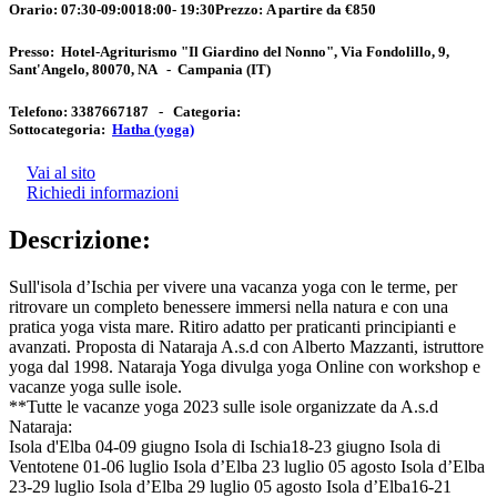
Orario:
07:30-09:0018:00- 19:30
Prezzo:
A partire da €850
Presso:
Hotel-Agriturismo "Il Giardino del Nonno", Via Fondolillo, 9,
Sant'Angelo, 80070, NA
-
Campania
(IT)
Telefono:
3387667187 -
Categoria:
Sottocategoria:
Hatha (yoga)
Vai al sito
Richiedi informazioni
Descrizione:
Sull'isola d’Ischia per vivere una vacanza yoga con le terme, per
ritrovare un completo benessere immersi nella natura e con una
pratica yoga vista mare. Ritiro adatto per praticanti principianti e
avanzati. Proposta di Nataraja A.s.d con Alberto Mazzanti, istruttore
yoga dal 1998. Nataraja Yoga divulga yoga Online con workshop e
vacanze yoga sulle isole.
**Tutte le vacanze yoga 2023 sulle isole organizzate da A.s.d
Nataraja:
Isola d'Elba 04-09 giugno Isola di Ischia18-23 giugno Isola di
Ventotene 01-06 luglio Isola d’Elba 23 luglio 05 agosto Isola d’Elba
23-29 luglio Isola d’Elba 29 luglio 05 agosto Isola d’Elba16-21