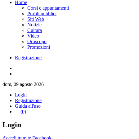
Home
Corsi e appuntamenti
Profili pubblici
Siti Web
Notizie
Cultura
Video
Oroscopo
Promozioni
Registrazione
dom, 09 agosto 2026
Login
Registrazione
Guida all'uso
(0)
Login
Accedi tramite Facebook