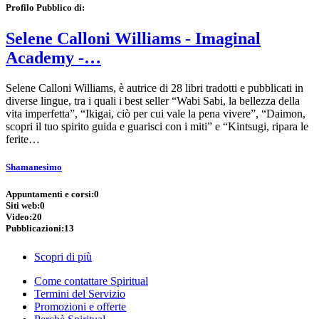
Profilo Pubblico di:
Selene Calloni Williams - Imaginal
Academy -…
Selene Calloni Williams, è autrice di 28 libri tradotti e pubblicati in
diverse lingue, tra i quali i best seller “Wabi Sabi, la bellezza della
vita imperfetta”, “Ikigai, ciò per cui vale la pena vivere”, “Daimon,
scopri il tuo spirito guida e guarisci con i miti” e “Kintsugi, ripara le
ferite…
Shamanesimo
Appuntamenti e corsi:
0
Siti web:
0
Video:
20
Pubblicazioni:
13
Scopri di più
Come contattare Spiritual
Termini del Servizio
Promozioni e offerte