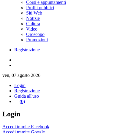
Corsi e appuntamenti
Profili pubblici
Siti Web
Notizie
Cultura
Video
Oroscopo
Promozioni
Registrazione
ven, 07 agosto 2026
Login
Registrazione
Guida all'uso
(0)
Login
Accedi tramite Facebook
Accedi tramite Google