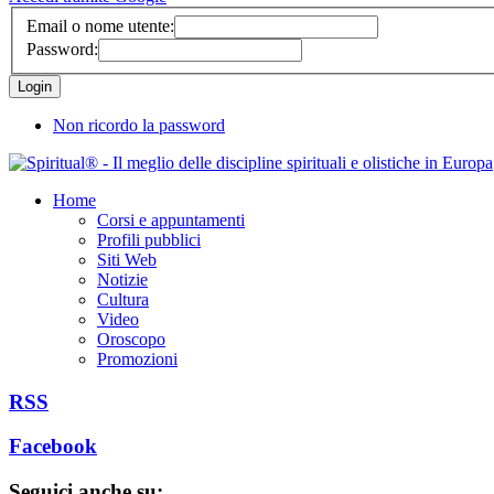
Email o nome utente:
Password:
Non ricordo la password
Home
Corsi e appuntamenti
Profili pubblici
Siti Web
Notizie
Cultura
Video
Oroscopo
Promozioni
RSS
Facebook
Seguici anche su: