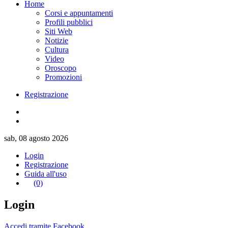
Home
Corsi e appuntamenti
Profili pubblici
Siti Web
Notizie
Cultura
Video
Oroscopo
Promozioni
Registrazione
sab, 08 agosto 2026
Login
Registrazione
Guida all'uso
(0)
Login
Accedi tramite Facebook