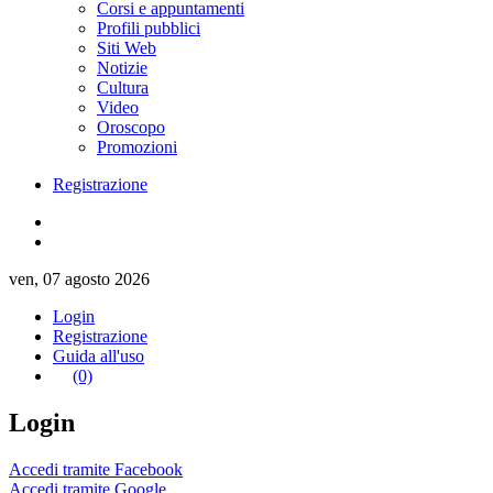
Corsi e appuntamenti
Profili pubblici
Siti Web
Notizie
Cultura
Video
Oroscopo
Promozioni
Registrazione
ven, 07 agosto 2026
Login
Registrazione
Guida all'uso
(0)
Login
Accedi tramite Facebook
Accedi tramite Google