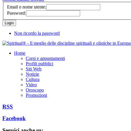
Email o nome utente:
Password:
Non ricordo la password
Home
Corsi e appuntamenti
Profili pubblici
Siti Web
Notizie
Cultura
Video
Oroscopo
Promozioni
RSS
Facebook
Seguici anche su: