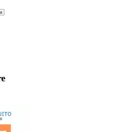
ca
re