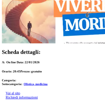
Scheda dettagli:
A:
On line
Data:
22/01/2026
Orario:
20:45
Prezzo:
gratuito
Categoria:
Sottocategoria:
Olistica, medicina
Vai al sito
Richiedi informazioni