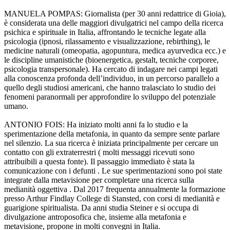
MANUELA POMPAS: Giornalista (per 30 anni redattrice di Gioia),
è considerata una delle maggiori divulgatrici nel campo della ricerca
psichica e spirituale in Italia, affrontando le tecniche legate alla
psicologia (ipnosi, rilassamento e visualizzazione, rebirthing), le
medicine naturali (omeopatia, agopuntura, medica ayurvedica ecc.) e
le discipline umanistiche (bioenergetica, gestalt, tecniche corporee,
psicologia transpersonale). Ha cercato di indagare nei campi legati
alla conoscenza profonda dell’individuo, in un percorso parallelo a
quello degli studiosi americani, che hanno tralasciato lo studio dei
fenomeni paranormali per approfondire lo sviluppo del potenziale
umano.
ANTONIO FOIS: Ha iniziato molti anni fa lo studio e la
sperimentazione della metafonia, in quanto da sempre sente parlare
nel silenzio. La sua ricerca è iniziata principalmente per cercare un
contatto con gli extraterrestri ( molti messaggi ricevuti sono
attribuibili a questa fonte). Il passaggio immediato è stata la
comunicazione con i defunti . Le sue sperimentazioni sono poi state
integrate dalla metavisione per completare una ricerca sulla
medianità oggettiva . Dal 2017 frequenta annualmente la formazione
presso Arthur Findlay College di Stansted, con corsi di medianità e
guarigione spiritualista. Da anni studia Steiner e si occupa di
divulgazione antroposofica che, insieme alla metafonia e
metavisione, propone in molti convegni in Italia.