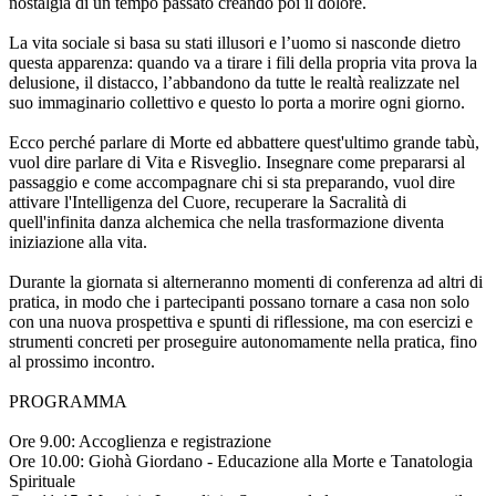
nostalgia di un tempo passato creando poi il dolore.
La vita sociale si basa su stati illusori e l’uomo si nasconde dietro
questa apparenza: quando va a tirare i fili della propria vita prova la
delusione, il distacco, l’abbandono da tutte le realtà realizzate nel
suo immaginario collettivo e questo lo porta a morire ogni giorno.
Ecco perché parlare di Morte ed abbattere quest'ultimo grande tabù,
vuol dire parlare di Vita e Risveglio. Insegnare come prepararsi al
passaggio e come accompagnare chi si sta preparando, vuol dire
attivare l'Intelligenza del Cuore, recuperare la Sacralità di
quell'infinita danza alchemica che nella trasformazione diventa
iniziazione alla vita.
Durante la giornata si alterneranno momenti di conferenza ad altri di
pratica, in modo che i partecipanti possano tornare a casa non solo
con una nuova prospettiva e spunti di riflessione, ma con esercizi e
strumenti concreti per proseguire autonomamente nella pratica, fino
al prossimo incontro.
PROGRAMMA
Ore 9.00: Accoglienza e registrazione
Ore 10.00: Giohà Giordano - Educazione alla Morte e Tanatologia
Spirituale