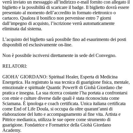
verrà inviato un messaggio all’indirizzo e-mail fornito con allegato il
biglietto e la possibilità di scaricare il badge. Il biglietto dovrà essere
presentato al momento dell’accredito in formato elettronico o
cartaceo. Qualora il bonifico non pervenisse entro 7 giorni
dall’impegno di acquisto, l’iscrizione verrà automaticamente
eliminata dal sistema.
L’acquisto del biglietto sarà possibile fino ad esaurimento dei posti
disponibili ed esclusivamente on-line.
Non è possibile iscriversi direttamente in sede del Convegno.
RELATORI:
GIOHA' GIORDANO: Spiritual Healer, Esperta di Medicina
Energetica. Ha registrato la sua tecnica di guarigione fisica, mentale,
emozionale e spirituale Quantic Power® di Giohà Giordano che
pratica e insegna. La sua ricerca costante l’ha portata a confrontarsi
con etnie e culture diverse dalle quali è stata riconosciuta come
Sciamana. È ipnologa e coach certificata. Unica italiana certificata
come End of Life Doula, si occupa da oltre quarant’anni di
elaborazione del lutto e accompagnamento al fine vita. Artista e
Pittrice medianica, utilizza le sue opere come strumento di
guarigione. Fondatrice e Formatrice della Giohà Giordano
Academy.