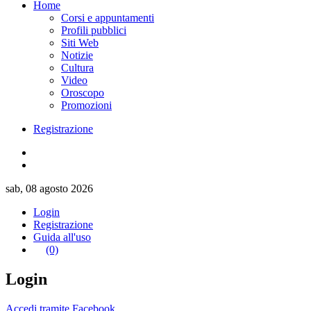
Home
Corsi e appuntamenti
Profili pubblici
Siti Web
Notizie
Cultura
Video
Oroscopo
Promozioni
Registrazione
sab, 08 agosto 2026
Login
Registrazione
Guida all'uso
(0)
Login
Accedi tramite Facebook