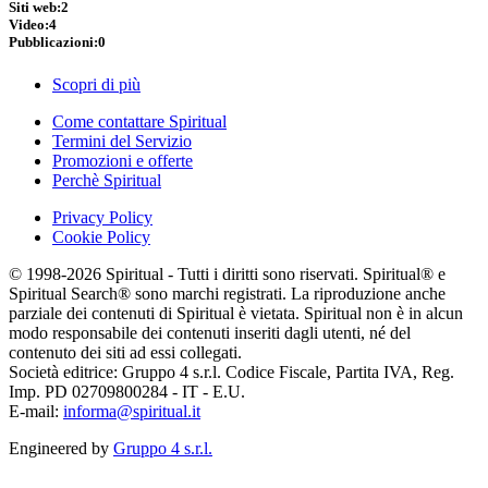
Siti web:
2
Video:
4
Pubblicazioni:
0
Scopri di più
Come contattare Spiritual
Termini del Servizio
Promozioni e offerte
Perchè Spiritual
Privacy Policy
Cookie Policy
© 1998-2026 Spiritual - Tutti i diritti sono riservati. Spiritual® e
Spiritual Search® sono marchi registrati. La riproduzione anche
parziale dei contenuti di Spiritual è vietata. Spiritual non è in alcun
modo responsabile dei contenuti inseriti dagli utenti, né del
contenuto dei siti ad essi collegati.
Società editrice: Gruppo 4 s.r.l. Codice Fiscale, Partita IVA, Reg.
Imp. PD 02709800284 - IT - E.U.
E-mail:
informa@spiritual.it
Engineered by
Gruppo 4 s.r.l.