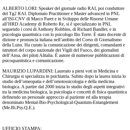
ALBERTO LORI: Speaker del giornale radio RAI, poi conduttore
del Tg2 RAI. Diplomato Practitioner e Master advanced in PNL
all’ISI-CNV di Marco Paret e in Sviluppo delle Risorse Umane
all’HRD Academy di Roberto Re, si è specializzato in PNL
seguendo i corsi di Anthony Robbins, di Richard Bandler, e in
psicologia quantistica con lo psicologo Ilio Torre. È stato docente di
dizione e pronuncia italiana nell’ambito del Corso di Giornalismo
della Luiss. Ha curato la comunicazione dei dirigenti, comandanti e
istruttori del corpo nazionale dei Vigili del Fuoco, dei giornalisti
dell’Ansa, dei piloti Alitalia. È autore di numerose pubblicazioni di
psicoquantistica e comunicazione.
MAURIZIO LUPARDINI: Laureato a pieni voti in Medicina e
Chirurgia si specializza in psichiatria. Subito dopo la laurea inizia lo
studio dell’omeopatia e dell’omotossicologia e della medicina
biologica. A partire dal 2000 inizia lo studio degli aspetti integrativi
tra la medicina biologica, la psicologia e concetti di fisica quantistica
definendo un personale approccio al paziente ed alla terapia
denominato Mental-Bio-Psychological-Quantum-Entanglement
(Me.Bi.Psy.Q.E.).
UFFICIO STAMPA: