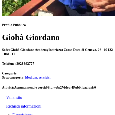
Profilo Pubblico
Giohà Giordano
Sede:
Giohà Giordano Academy
Indirizzo:
Corso Duca di Genova, 26 - 00122
- RM - IT
Telefono:
3928892777
Categorie:
Sottocategoria:
Medium, sensitivi
Attività:
Appuntamenti e corsi:
0
Siti web:
2
Video:
4
Pubblicazioni:
0
Vai al sito
Richiedi informazioni
Descrizione: