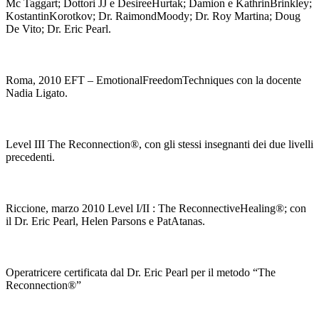
Mc Taggart; Dottori JJ e DesireeHurtak; Damion e KathrinBrinkley;
KostantinKorotkov; Dr. RaimondMoody; Dr. Roy Martina; Doug
De Vito; Dr. Eric Pearl.
Roma, 2010 EFT – EmotionalFreedomTechniques con la docente
Nadia Ligato.
Level III The Reconnection®, con gli stessi insegnanti dei due livelli
precedenti.
Riccione, marzo 2010 Level I/II : The ReconnectiveHealing®; con
il Dr. Eric Pearl, Helen Parsons e PatAtanas.
Operatricere certificata dal Dr. Eric Pearl per il metodo “The
Reconnection®”