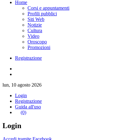
Home
Corsi e appuntamenti
Profili pubblici
Siti Web
Notizie
Cultura
Video
Oroscopo
Promozioni
Registrazione
lun, 10 agosto 2026
Login
Registrazione
Guida all'uso
(0)
Login
Accedi tramite Facebook