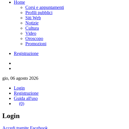
Home
Corsi e appuntamenti
Profili pubblici
Siti Web
Notizie
Cultura
Video
Oroscopo
Promozioni
Registrazione
gio, 06 agosto 2026
Login
Registrazione
Guida all'uso
(0)
Login
Accedi tramite Facebook