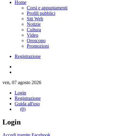
Home
Corsi e appuntamenti
Profili pubblici
Siti Web
Notizie
Cultura
Video
Oroscopo
Promozioni
Registrazione
ven, 07 agosto 2026
Login
Registrazione
Guida all'uso
(0)
Login
Accedi tramite Facebook