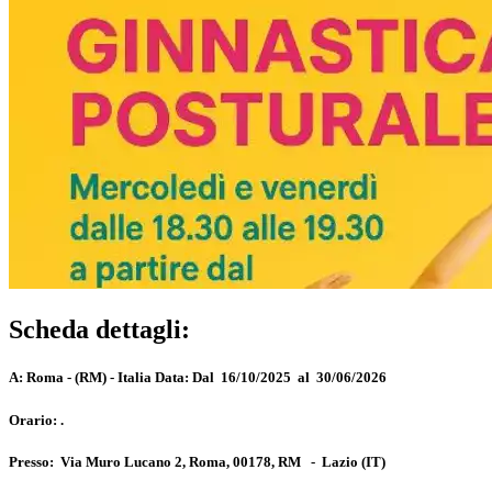
Scheda dettagli:
A:
Roma - (RM) - Italia
Data:
Dal 16/10/2025 al 30/06/2026
Orario:
.
Presso:
Via Muro Lucano 2, Roma, 00178, RM
-
Lazio
(IT)