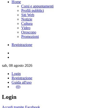
Home
Corsi e appuntamenti
Profili pubblici
Siti Web
Notizie
Cultura
Video
Oroscopo
Promozioni
Registrazione
sab, 08 agosto 2026
Login
Registrazione
Guida all'uso
(0)
Login
Accedi tramite Facebook