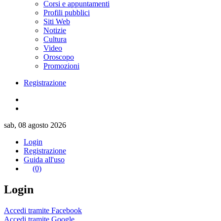
Corsi e appuntamenti
Profili pubblici
Siti Web
Notizie
Cultura
Video
Oroscopo
Promozioni
Registrazione
sab, 08 agosto 2026
Login
Registrazione
Guida all'uso
(0)
Login
Accedi tramite Facebook
Accedi tramite Google