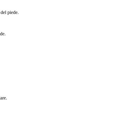
 del piede.
ede.
are.