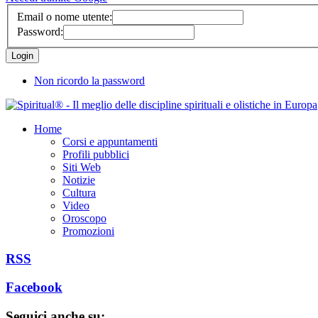
Email o nome utente:
Password:
Non ricordo la password
Home
Corsi e appuntamenti
Profili pubblici
Siti Web
Notizie
Cultura
Video
Oroscopo
Promozioni
RSS
Facebook
Seguici anche su: