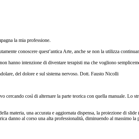
mpagna la mia professione.
mente conoscere quest’antica Arte, anche se non la utilizza continuamen
he non hanno intenzione di diventare terapisti ma che vogliono semplicemen
iandolare, del dolore e sul sistema nervoso. Dott. Fausto Nicolli
evo cercando così di alternare la parte teorica con quella manuale. Lo str
ella materia, una accurata e aggiornata dispensa, la proiezione di slide 
teorica danno al corso una alta professionalità, diminuendo al massimo la 