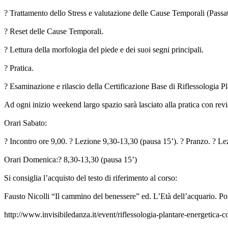
? Trattamento dello Stress e valutazione delle Cause Temporali (Passat
? Reset delle Cause Temporali.
? Lettura della morfologia del piede e dei suoi segni principali.
? Pratica.
? Esaminazione e rilascio della Certificazione Base di Riflessologia Pl
Ad ogni inizio weekend largo spazio sarà lasciato alla pratica con re
Orari Sabato:
? Incontro ore 9,00. ? Lezione 9,30-13,30 (pausa 15’). ? Pranzo. ? Le
Orari Domenica:? 8,30-13,30 (pausa 15’)
Si consiglia l’acquisto del testo di riferimento al corso:
Fausto Nicolli “Il cammino del benessere” ed. L’Età dell’acquario. 
http://www.invisibiledanza.it/event/riflessologia-plantare-energetica-co