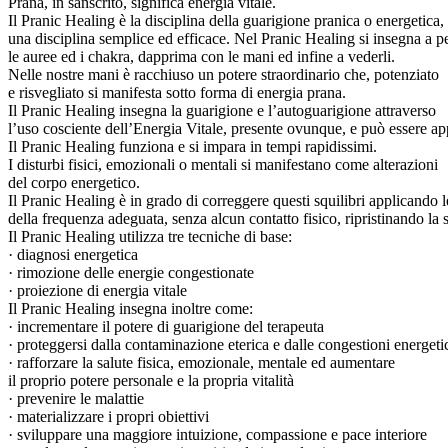
Prana, in sanscrito, significa energia vitale.
Il Pranic Healing è la disciplina della guarigione pranica o energetica,
una disciplina semplice ed efficace. Nel Pranic Healing si insegna a pe
le auree ed i chakra, dapprima con le mani ed infine a vederli.
Nelle nostre mani è racchiuso un potere straordinario che, potenziato
e risvegliato si manifesta sotto forma di energia prana.
Il Pranic Healing insegna la guarigione e l’autoguarigione attraverso
l’uso cosciente dell’Energia Vitale, presente ovunque, e può essere a
Il Pranic Healing funziona e si impara in tempi rapidissimi.
I disturbi fisici, emozionali o mentali si manifestano come alterazioni
del corpo energetico.
Il Pranic Healing è in grado di correggere questi squilibri applicando l
della frequenza adeguata, senza alcun contatto fisico, ripristinando la 
Il Pranic Healing utilizza tre tecniche di base:
· diagnosi energetica
· rimozione delle energie congestionate
· proiezione di energia vitale
Il Pranic Healing insegna inoltre come:
· incrementare il potere di guarigione del terapeuta
· proteggersi dalla contaminazione eterica e dalle congestioni energeti
· rafforzare la salute fisica, emozionale, mentale ed aumentare
il proprio potere personale e la propria vitalità
· prevenire le malattie
· materializzare i propri obiettivi
· sviluppare una maggiore intuizione, compassione e pace interiore