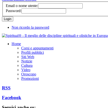
Email o nome utente:
Password:
Non ricordo la password
Home
Corsi e appuntamenti
Profili pubblici
Siti Web
Notizie
Cultura
Video
Oroscopo
Promozioni
RSS
Facebook
Seguici anche su: