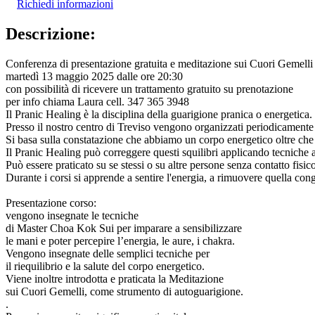
Richiedi informazioni
Descrizione:
Conferenza di presentazione gratuita e meditazione sui Cuori Gemelli
martedì 13 maggio 2025 dalle ore 20:30
con possibilità di ricevere un trattamento gratuito su prenotazione
per info chiama Laura cell. 347 365 3948
Il Pranic Healing è la disciplina della guarigione pranica o energetica.
Presso il nostro centro di Treviso vengono organizzati periodicamente c
Si basa sulla constatazione che abbiamo un corpo energetico oltre che 
Il Pranic Healing può correggere questi squilibri applicando tecniche 
Può essere praticato su se stessi o su altre persone senza contatto fisic
Durante i corsi si apprende a sentire l'energia, a rimuovere quella cong
Presentazione corso:
vengono insegnate le tecniche
di Master Choa Kok Sui per imparare a sensibilizzare
le mani e poter percepire l’energia, le aure, i chakra.
Vengono insegnate delle semplici tecniche per
il riequilibrio e la salute del corpo energetico.
Viene inoltre introdotta e praticata la Meditazione
sui Cuori Gemelli, come strumento di autoguarigione.
.