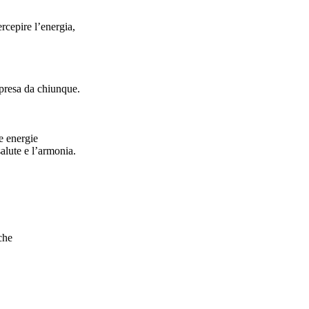
rcepire l’energia,
ppresa da chiunque.
e energie
salute e l’armonia.
che