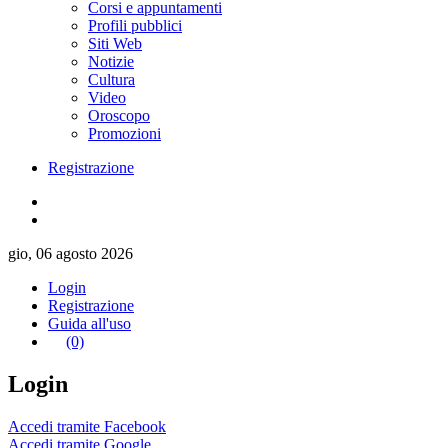
Corsi e appuntamenti
Profili pubblici
Siti Web
Notizie
Cultura
Video
Oroscopo
Promozioni
Registrazione
gio, 06 agosto 2026
Login
Registrazione
Guida all'uso
(0)
Login
Accedi tramite Facebook
Accedi tramite Google