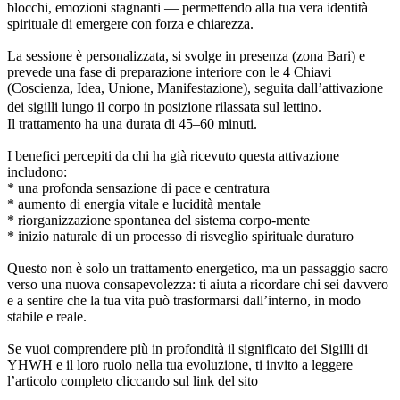
blocchi, emozioni stagnanti — permettendo alla tua vera identità
spirituale di emergere con forza e chiarezza.
La sessione è personalizzata, si svolge in presenza (zona Bari) e
prevede una fase di preparazione interiore con le 4 Chiavi
(Coscienza, Idea, Unione, Manifestazione), seguita dall’attivazione
dei sigilli lungo il corpo in posizione rilassata sul lettino.
Il trattamento ha una durata di 45–60 minuti.
I benefici percepiti da chi ha già ricevuto questa attivazione
includono:
* una profonda sensazione di pace e centratura
* aumento di energia vitale e lucidità mentale
* riorganizzazione spontanea del sistema corpo-mente
* inizio naturale di un processo di risveglio spirituale duraturo
Questo non è solo un trattamento energetico, ma un passaggio sacro
verso una nuova consapevolezza: ti aiuta a ricordare chi sei davvero
e a sentire che la tua vita può trasformarsi dall’interno, in modo
stabile e reale.
Se vuoi comprendere più in profondità il significato dei Sigilli di
YHWH e il loro ruolo nella tua evoluzione, ti invito a leggere
l’articolo completo cliccando sul link del sito