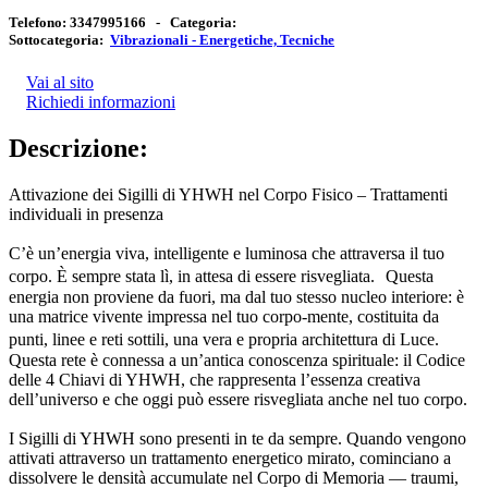
Telefono:
3347995166 -
Categoria:
Sottocategoria:
Vibrazionali - Energetiche, Tecniche
Vai al sito
Richiedi informazioni
Descrizione:
Attivazione dei Sigilli di YHWH nel Corpo Fisico – Trattamenti
individuali in presenza
C’è un’energia viva, intelligente e luminosa che attraversa il tuo
corpo. È sempre stata lì, in attesa di essere risvegliata. Questa
energia non proviene da fuori, ma dal tuo stesso nucleo interiore: è
una matrice vivente impressa nel tuo corpo-mente, costituita da
punti, linee e reti sottili, una vera e propria architettura di Luce.
Questa rete è connessa a un’antica conoscenza spirituale: il Codice
delle 4 Chiavi di YHWH, che rappresenta l’essenza creativa
dell’universo e che oggi può essere risvegliata anche nel tuo corpo.
I Sigilli di YHWH sono presenti in te da sempre. Quando vengono
attivati attraverso un trattamento energetico mirato, cominciano a
dissolvere le densità accumulate nel Corpo di Memoria — traumi,