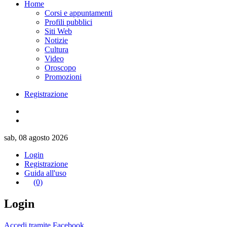
Home
Corsi e appuntamenti
Profili pubblici
Siti Web
Notizie
Cultura
Video
Oroscopo
Promozioni
Registrazione
sab, 08 agosto 2026
Login
Registrazione
Guida all'uso
(0)
Login
Accedi tramite Facebook