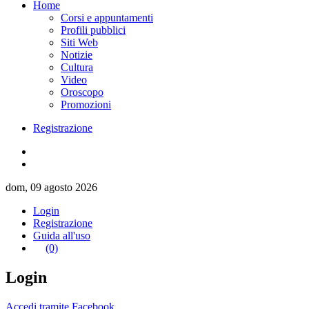
Home
Corsi e appuntamenti
Profili pubblici
Siti Web
Notizie
Cultura
Video
Oroscopo
Promozioni
Registrazione
dom, 09 agosto 2026
Login
Registrazione
Guida all'uso
(0)
Login
Accedi tramite Facebook