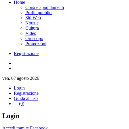
Home
Corsi e appuntamenti
Profili pubblici
Siti Web
Notizie
Cultura
Video
Oroscopo
Promozioni
Registrazione
ven, 07 agosto 2026
Login
Registrazione
Guida all'uso
(0)
Login
Accedi tramite Facebook