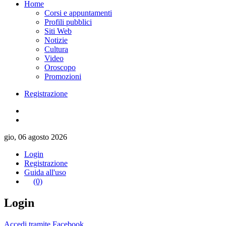
Home
Corsi e appuntamenti
Profili pubblici
Siti Web
Notizie
Cultura
Video
Oroscopo
Promozioni
Registrazione
gio, 06 agosto 2026
Login
Registrazione
Guida all'uso
(0)
Login
Accedi tramite Facebook