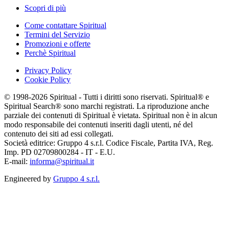
Scopri di più
Come contattare Spiritual
Termini del Servizio
Promozioni e offerte
Perchè Spiritual
Privacy Policy
Cookie Policy
© 1998-2026 Spiritual - Tutti i diritti sono riservati. Spiritual® e
Spiritual Search® sono marchi registrati. La riproduzione anche
parziale dei contenuti di Spiritual è vietata. Spiritual non è in alcun
modo responsabile dei contenuti inseriti dagli utenti, né del
contenuto dei siti ad essi collegati.
Società editrice: Gruppo 4 s.r.l. Codice Fiscale, Partita IVA, Reg.
Imp. PD 02709800284 - IT - E.U.
E-mail:
informa@spiritual.it
Engineered by
Gruppo 4 s.r.l.