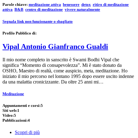
Parole chiave:
meditazione attiva
benessere
detox
ritiro di meditazione
attiva
B&B
centro di meditazione
vivere naturalmente
Segnala link non funzionante o sbagliato
Profilo Pubblico di:
Vipal Antonio Gianfranco Gualdi
Il mio nome completo in sanscrito è Swami Bodhi Vipal che
significa “Momento di consapevolezza”. Mi è stato donato da
OSHO, Maestro di realtà, come auspicio, meta, meditazione. Ho
iniziato il mio percorso nel lontano 1995 dopo essere uscito indenne
da una malattia cronicizzante. Da oltre 25 anni mi…
Meditazione
Appuntamenti e corsi:
5
Siti web:
1
Video:
5
Pubblicazioni:
4
Scopri di più