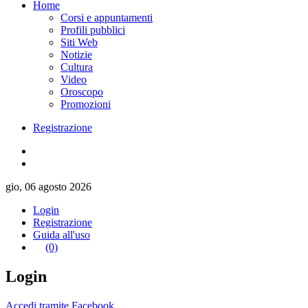
Home
Corsi e appuntamenti
Profili pubblici
Siti Web
Notizie
Cultura
Video
Oroscopo
Promozioni
Registrazione
gio, 06 agosto 2026
Login
Registrazione
Guida all'uso
(0)
Login
Accedi tramite Facebook