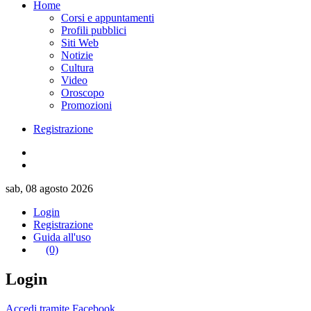
Home
Corsi e appuntamenti
Profili pubblici
Siti Web
Notizie
Cultura
Video
Oroscopo
Promozioni
Registrazione
sab, 08 agosto 2026
Login
Registrazione
Guida all'uso
(0)
Login
Accedi tramite Facebook