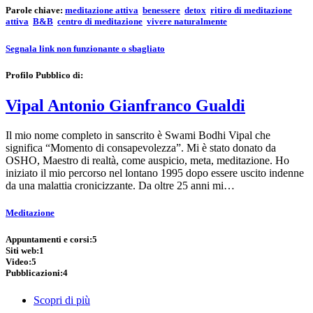
Parole chiave:
meditazione attiva
benessere
detox
ritiro di meditazione
attiva
B&B
centro di meditazione
vivere naturalmente
Segnala link non funzionante o sbagliato
Profilo Pubblico di:
Vipal Antonio Gianfranco Gualdi
Il mio nome completo in sanscrito è Swami Bodhi Vipal che
significa “Momento di consapevolezza”. Mi è stato donato da
OSHO, Maestro di realtà, come auspicio, meta, meditazione. Ho
iniziato il mio percorso nel lontano 1995 dopo essere uscito indenne
da una malattia cronicizzante. Da oltre 25 anni mi…
Meditazione
Appuntamenti e corsi:
5
Siti web:
1
Video:
5
Pubblicazioni:
4
Scopri di più