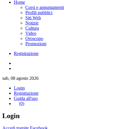
Home
Corsi e appuntamenti
Profili pubblici
Siti Web
Notizie
Cultura
Video
Oroscopo
Promozioni
Registrazione
sab, 08 agosto 2026
Login
Registrazione
Guida all'uso
(0)
Login
Accedi tramite Facebook