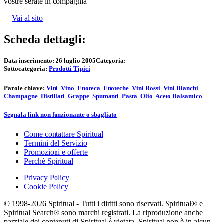
vostre serate in compagnia
Vai al sito
Scheda dettagli:
Data inserimento:
26 luglio 2005
Categoria:
Sottocategoria:
Prodotti Tipici
Parole chiave:
Vini
Vino
Enoteca
Enoteche
Vini Rossi
Vini Bianchi
Champagne
Distillati
Grappe
Spumanti
Pasta
Olio
Aceto Balsamico
Segnala link non funzionante o sbagliato
Come contattare Spiritual
Termini del Servizio
Promozioni e offerte
Perchè Spiritual
Privacy Policy
Cookie Policy
© 1998-2026 Spiritual - Tutti i diritti sono riservati. Spiritual® e
Spiritual Search® sono marchi registrati. La riproduzione anche
parziale dei contenuti di Spiritual è vietata. Spiritual non è in alcun