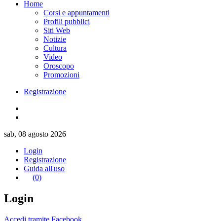
Home
Corsi e appuntamenti
Profili pubblici
Siti Web
Notizie
Cultura
Video
Oroscopo
Promozioni
Registrazione
sab, 08 agosto 2026
Login
Registrazione
Guida all'uso
(0)
Login
Accedi tramite Facebook