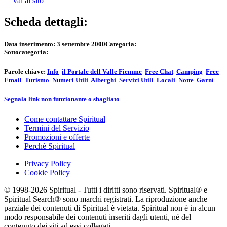
Vai al sito
Scheda dettagli:
Data inserimento:
3 settembre 2000
Categoria:
Sottocategoria:
Parole chiave:
Info
il Portale dell Valle Fiemme
Free Chat
Camping
Free
Email
Turismo
Numeri Utili
Alberghi
Servizi Utili
Locali
Notte
Garnì
Segnala link non funzionante o sbagliato
Come contattare Spiritual
Termini del Servizio
Promozioni e offerte
Perchè Spiritual
Privacy Policy
Cookie Policy
© 1998-2026 Spiritual - Tutti i diritti sono riservati. Spiritual® e
Spiritual Search® sono marchi registrati. La riproduzione anche
parziale dei contenuti di Spiritual è vietata. Spiritual non è in alcun
modo responsabile dei contenuti inseriti dagli utenti, né del
contenuto dei siti ad essi collegati.