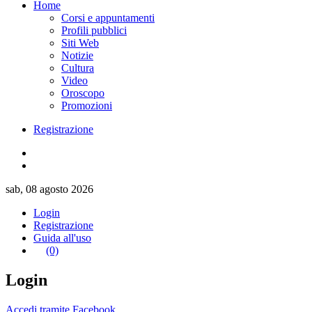
Home
Corsi e appuntamenti
Profili pubblici
Siti Web
Notizie
Cultura
Video
Oroscopo
Promozioni
Registrazione
sab, 08 agosto 2026
Login
Registrazione
Guida all'uso
(0)
Login
Accedi tramite Facebook