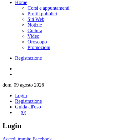
Home
Corsi e appuntamenti
Profili pubblici
Siti Web
Notizie
Cultura
Video
Oroscopo
Promozioni
Registrazione
dom, 09 agosto 2026
Login
Registrazione
Guida all'uso
(0)
Login
Accedi tramite Facebook