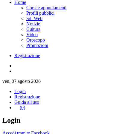
Home
Corsi e appuntamenti
Profili pubblici
Siti Web
Notizie
Cultura
Video
Oroscopo
Promozioni
Registrazione
ven, 07 agosto 2026
Login
Registrazione
Guida all'uso
(0)
Login
Accedi tramite Facebook