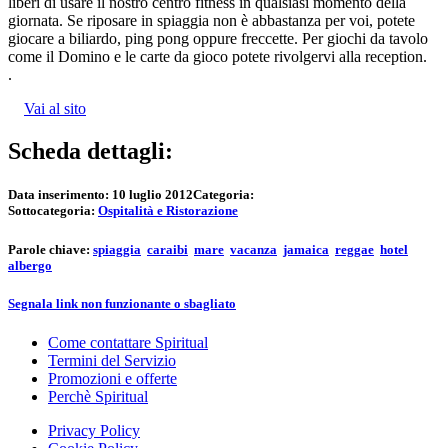
liberi di usare il nostro centro fitness in qualsiasi momento della
giornata. Se riposare in spiaggia non è abbastanza per voi, potete
giocare a biliardo, ping pong oppure freccette. Per giochi da tavolo
come il Domino e le carte da gioco potete rivolgervi alla reception.
.
Vai al sito
Scheda dettagli:
Data inserimento:
10 luglio 2012
Categoria:
Sottocategoria:
Ospitalità e Ristorazione
Parole chiave:
spiaggia
caraibi
mare
vacanza
jamaica
reggae
hotel
albergo
Segnala link non funzionante o sbagliato
Come contattare Spiritual
Termini del Servizio
Promozioni e offerte
Perchè Spiritual
Privacy Policy