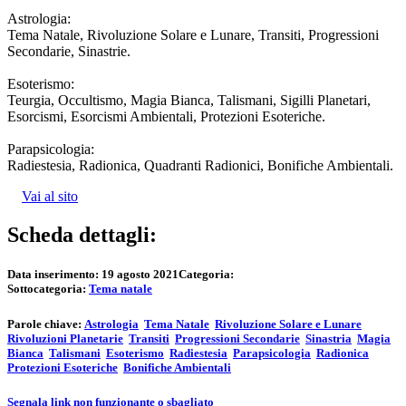
Astrologia:
Tema Natale, Rivoluzione Solare e Lunare, Transiti, Progressioni
Secondarie, Sinastrie.
Esoterismo:
Teurgia, Occultismo, Magia Bianca, Talismani, Sigilli Planetari,
Esorcismi, Esorcismi Ambientali, Protezioni Esoteriche.
Parapsicologia:
Radiestesia, Radionica, Quadranti Radionici, Bonifiche Ambientali.
Vai al sito
Scheda dettagli:
Data inserimento:
19 agosto 2021
Categoria:
Sottocategoria:
Tema natale
Parole chiave:
Astrologia
Tema Natale
Rivoluzione Solare e Lunare
Rivoluzioni Planetarie
Transiti
Progressioni Secondarie
Sinastria
Magia
Bianca
Talismani
Esoterismo
Radiestesia
Parapsicologia
Radionica
Protezioni Esoteriche
Bonifiche Ambientali
Segnala link non funzionante o sbagliato