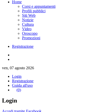
Home
Corsi e appuntamenti
Profili pubblici
Siti Web
Notizie
Cultura
Video
Oroscopo
Promozioni
Registrazione
ven, 07 agosto 2026
Login
Registrazione
Guida all'uso
(0)
Login
Accedi tramite Facebook