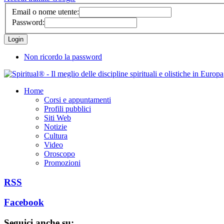
Email o nome utente:
Password:
Non ricordo la password
Home
Corsi e appuntamenti
Profili pubblici
Siti Web
Notizie
Cultura
Video
Oroscopo
Promozioni
RSS
Facebook
Seguici anche su: