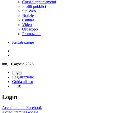
Corsi e appuntamenti
Profili pubblici
Siti Web
Notizie
Cultura
Video
Oroscopo
Promozioni
Registrazione
lun, 10 agosto 2026
Login
Registrazione
Guida all'uso
(0)
Login
Accedi tramite Facebook
Accedi tramite Google