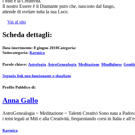
i Miti e la Creatività.
Il nostro Essere è il Diamante puro che, nascosto dal fango,
attende di svelare tutta la sua Luce.
Vai al sito
Scheda dettagli:
Data inserimento:
8 giugno 2010
Categoria:
Sottocategoria:
Karmica
Parole chiave:
Astrologia
AstroGenealogia
Meditazione
Mindfulness
Gentil
Segnala link non funzionante o sbagliato
Profilo Pubblico di:
Anna Gallo
AstroGenealogia ~ Meditazione ~ Talenti Creativi Sono nata a Padova, 
i temi legati ai Miti e alla Creatività, frequentando corsi in Italia e all
Karmica