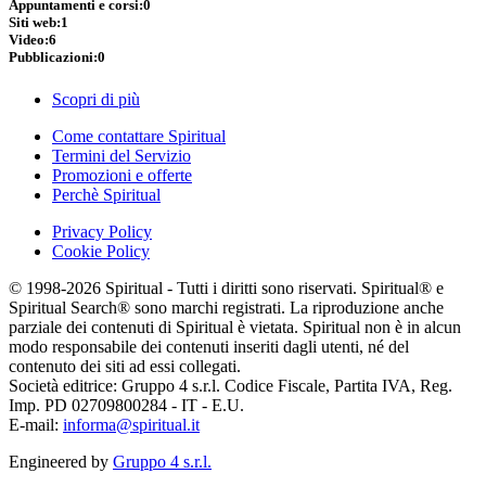
Appuntamenti e corsi:
0
Siti web:
1
Video:
6
Pubblicazioni:
0
Scopri di più
Come contattare Spiritual
Termini del Servizio
Promozioni e offerte
Perchè Spiritual
Privacy Policy
Cookie Policy
© 1998-2026 Spiritual - Tutti i diritti sono riservati. Spiritual® e
Spiritual Search® sono marchi registrati. La riproduzione anche
parziale dei contenuti di Spiritual è vietata. Spiritual non è in alcun
modo responsabile dei contenuti inseriti dagli utenti, né del
contenuto dei siti ad essi collegati.
Società editrice: Gruppo 4 s.r.l. Codice Fiscale, Partita IVA, Reg.
Imp. PD 02709800284 - IT - E.U.
E-mail:
informa@spiritual.it
Engineered by
Gruppo 4 s.r.l.