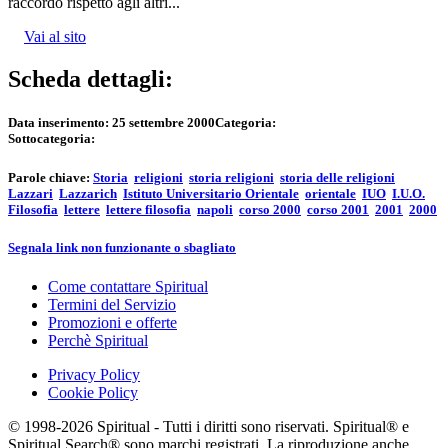
raccordo rispetto agli altri...
Vai al sito
Scheda dettagli:
Data inserimento:
25 settembre 2000
Categoria:
Sottocategoria:
Parole chiave:
Storia
religioni
storia religioni
storia delle religioni
Lazzari
Lazzarich
Istituto Universitario Orientale
orientale
IUO
I.U.O.
Filosofia
lettere
lettere filosofia
napoli
corso 2000
corso 2001
2001
2000
Segnala link non funzionante o sbagliato
Come contattare Spiritual
Termini del Servizio
Promozioni e offerte
Perchè Spiritual
Privacy Policy
Cookie Policy
© 1998-2026 Spiritual - Tutti i diritti sono riservati. Spiritual® e
Spiritual Search® sono marchi registrati. La riproduzione anche