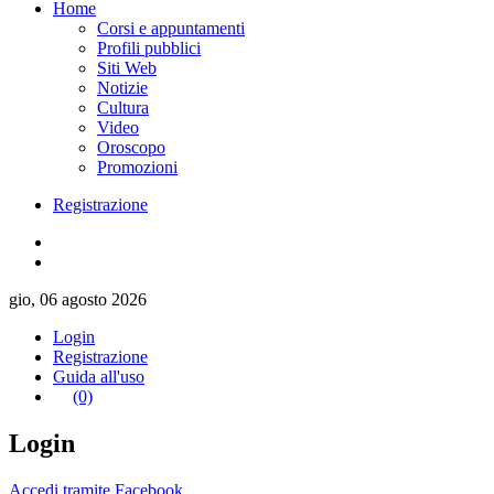
Home
Corsi e appuntamenti
Profili pubblici
Siti Web
Notizie
Cultura
Video
Oroscopo
Promozioni
Registrazione
gio, 06 agosto 2026
Login
Registrazione
Guida all'uso
(0)
Login
Accedi tramite Facebook