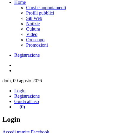
Home
Corsi e appuntamenti
Profili pubblici
Siti Web
Notizie
Cultura
Video
Oroscopo
Promozioni
Registrazione
dom, 09 agosto 2026
Login
Registrazione
Guida all'uso
(0)
Login
Accedi tramite Facebook