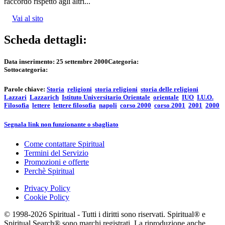
raccordo rispetto agli altri...
Vai al sito
Scheda dettagli:
Data inserimento:
25 settembre 2000
Categoria:
Sottocategoria:
Parole chiave:
Storia
religioni
storia religioni
storia delle religioni
Lazzari
Lazzarich
Istituto Universitario Orientale
orientale
IUO
I.U.O.
Filosofia
lettere
lettere filosofia
napoli
corso 2000
corso 2001
2001
2000
Segnala link non funzionante o sbagliato
Come contattare Spiritual
Termini del Servizio
Promozioni e offerte
Perchè Spiritual
Privacy Policy
Cookie Policy
© 1998-2026 Spiritual - Tutti i diritti sono riservati. Spiritual® e
Spiritual Search® sono marchi registrati. La riproduzione anche