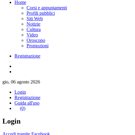
Home
Corsi e appuntamenti
Profili pubblici
Siti Web
Notizie
Cultura
Video
Oroscopo
Promozioni
Registrazione
gio, 06 agosto 2026
Login
Registrazione
Guida all'uso
(0)
Login
Accedi tramite Facebook