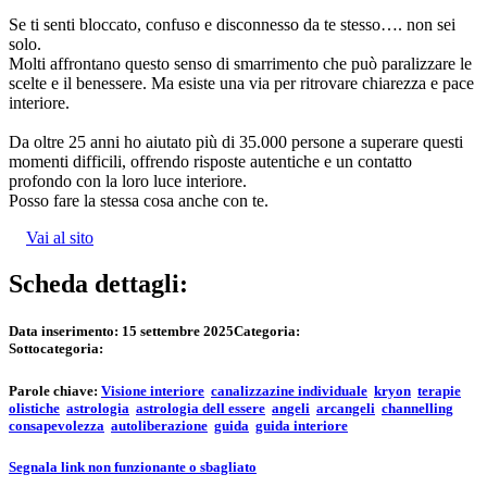
Se ti senti bloccato, confuso e disconnesso da te stesso…. non sei
solo.
Molti affrontano questo senso di smarrimento che può paralizzare le
scelte e il benessere. Ma esiste una via per ritrovare chiarezza e pace
interiore.
Da oltre 25 anni ho aiutato più di 35.000 persone a superare questi
momenti difficili, offrendo risposte autentiche e un contatto
profondo con la loro luce interiore.
Posso fare la stessa cosa anche con te.
Vai al sito
Scheda dettagli:
Data inserimento:
15 settembre 2025
Categoria:
Sottocategoria:
Parole chiave:
Visione interiore
canalizzazine individuale
kryon
terapie
olistiche
astrologia
astrologia dell essere
angeli
arcangeli
channelling
consapevolezza
autoliberazione
guida
guida interiore
Segnala link non funzionante o sbagliato