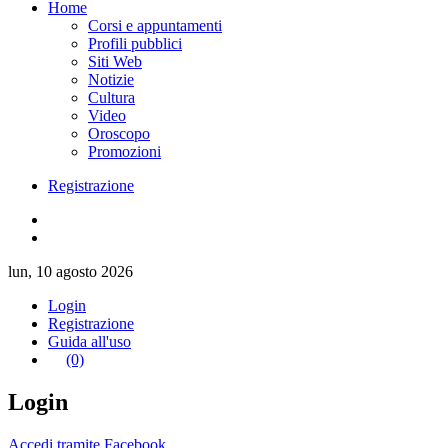
Home
Corsi e appuntamenti
Profili pubblici
Siti Web
Notizie
Cultura
Video
Oroscopo
Promozioni
Registrazione
lun, 10 agosto 2026
Login
Registrazione
Guida all'uso
(0)
Login
Accedi tramite Facebook