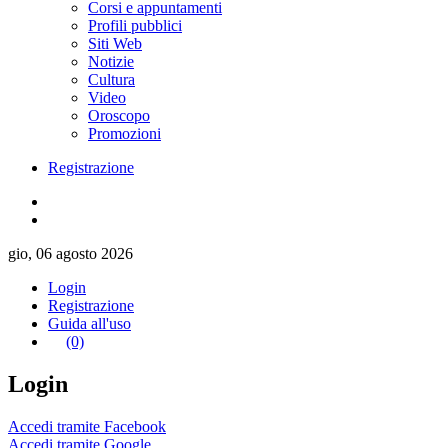
Corsi e appuntamenti
Profili pubblici
Siti Web
Notizie
Cultura
Video
Oroscopo
Promozioni
Registrazione
gio, 06 agosto 2026
Login
Registrazione
Guida all'uso
(0)
Login
Accedi tramite Facebook
Accedi tramite Google