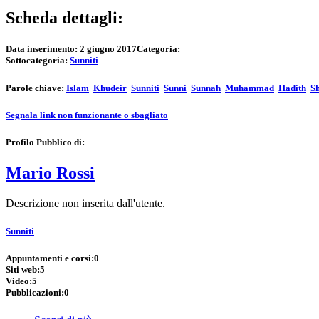
Scheda dettagli:
Data inserimento:
2 giugno 2017
Categoria:
Sottocategoria:
Sunniti
Parole chiave:
Islam
Khudeir
Sunniti
Sunni
Sunnah
Muhammad
Hadith
S
Segnala link non funzionante o sbagliato
Profilo Pubblico di:
Mario Rossi
Descrizione non inserita dall'utente.
Sunniti
Appuntamenti e corsi:
0
Siti web:
5
Video:
5
Pubblicazioni:
0