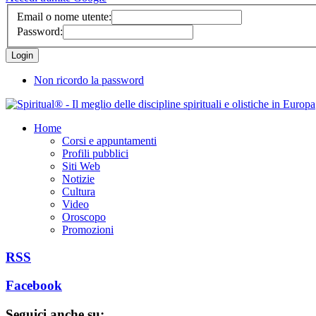
Email o nome utente:
Password:
Non ricordo la password
Home
Corsi e appuntamenti
Profili pubblici
Siti Web
Notizie
Cultura
Video
Oroscopo
Promozioni
RSS
Facebook
Seguici anche su: