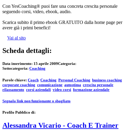
Con YesCoaching® puoi fare una concreta crescita personale
seguendo corsi, video, ebook, audio.
Scarica subito il primo ebook GRATUITO dalla home page per
avere già i primi benefici!
Vai al sito
Scheda dettagli:
Data inserimento:
15 aprile 2009
Categoria:
Sottocategoria:
Coaching
Parole chiave:
Coach
Coaching
Personal Coaching
business coaching
corporate coaching
comunicazione
autostima
crescita personale
rilassamento
corsi aziendali
video corsi
formazione aziendale
Segnala link non funzionante o sbagliato
Profilo Pubblico di:
Alessandra Vicario - Coach E Trainer