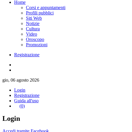
Home
Corsi e appuntamenti
Profili pubblici
Siti Web
Notizie
Cultura
Video
Oroscopo
Promozioni
Registrazione
gio, 06 agosto 2026
Login
Registrazione
Guida all'uso
(0)
Login
Accedi tramite Facebook