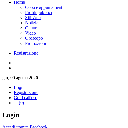
Home
Corsi e appuntamenti
Profili pubblici
Siti Web
Notizie
Cultura
Video
Oroscopo
Promozioni
Registrazione
gio, 06 agosto 2026
Login
Registrazione
Guida all'uso
(0)
Login
Accedi tramite Facebook