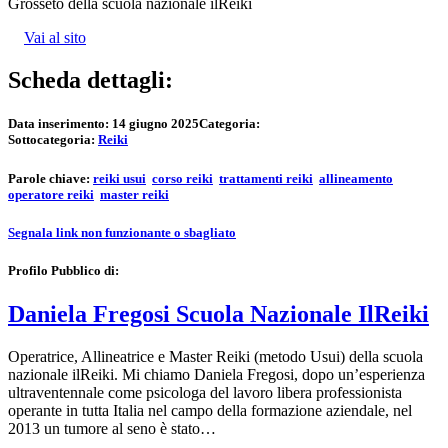
Grosseto della scuola nazionale ilReiki
Vai al sito
Scheda dettagli:
Data inserimento:
14 giugno 2025
Categoria:
Sottocategoria:
Reiki
Parole chiave:
reiki usui
corso reiki
trattamenti reiki
allineamento
operatore reiki
master reiki
Segnala link non funzionante o sbagliato
Profilo Pubblico di:
Daniela Fregosi Scuola Nazionale IlReiki
Operatrice, Allineatrice e Master Reiki (metodo Usui) della scuola
nazionale ilReiki. Mi chiamo Daniela Fregosi, dopo un’esperienza
ultraventennale come psicologa del lavoro libera professionista
operante in tutta Italia nel campo della formazione aziendale, nel
2013 un tumore al seno è stato…