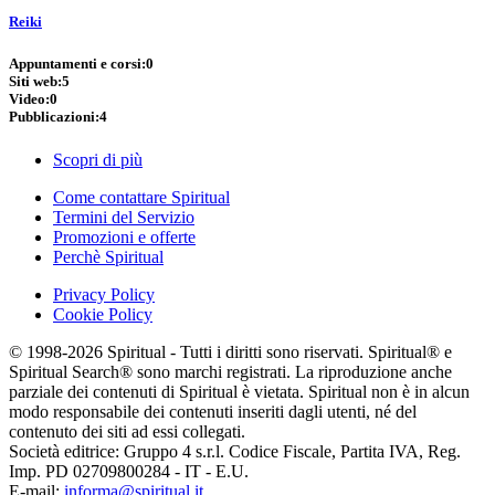
Reiki
Appuntamenti e corsi:
0
Siti web:
5
Video:
0
Pubblicazioni:
4
Scopri di più
Come contattare Spiritual
Termini del Servizio
Promozioni e offerte
Perchè Spiritual
Privacy Policy
Cookie Policy
© 1998-2026 Spiritual - Tutti i diritti sono riservati. Spiritual® e
Spiritual Search® sono marchi registrati. La riproduzione anche
parziale dei contenuti di Spiritual è vietata. Spiritual non è in alcun
modo responsabile dei contenuti inseriti dagli utenti, né del
contenuto dei siti ad essi collegati.
Società editrice: Gruppo 4 s.r.l. Codice Fiscale, Partita IVA, Reg.
Imp. PD 02709800284 - IT - E.U.
E-mail:
informa@spiritual.it