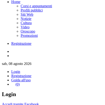
Home
Corsi e appuntamenti
Profili pubblici
Siti Web
Notizie
Cultura
Video
Oroscopo
Promozioni
Registrazione
sab, 08 agosto 2026
Login
Registrazione
Guida all'uso
(0)
Login
Accedi tramite Facebook