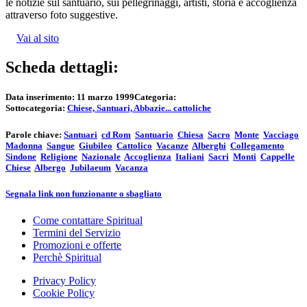
le notizie sul santuario, sui pellegrinaggi, artisti, storia e accoglienza
attraverso foto suggestive.
Vai al sito
Scheda dettagli:
Data inserimento:
11 marzo 1999
Categoria:
Sottocategoria:
Chiese, Santuari, Abbazie... cattoliche
Parole chiave:
Santuari
cd Rom
Santuario
Chiesa
Sacro
Monte
Vacciago
Madonna
Sangue
Giubileo
Cattolico
Vacanze
Alberghi
Collegamento
Sindone
Religione
Nazionale
Accoglienza
Italiani
Sacri
Monti
Cappelle
Chiese
Albergo
Jubilaeum
Vacanza
Segnala link non funzionante o sbagliato
Come contattare Spiritual
Termini del Servizio
Promozioni e offerte
Perchè Spiritual
Privacy Policy
Cookie Policy