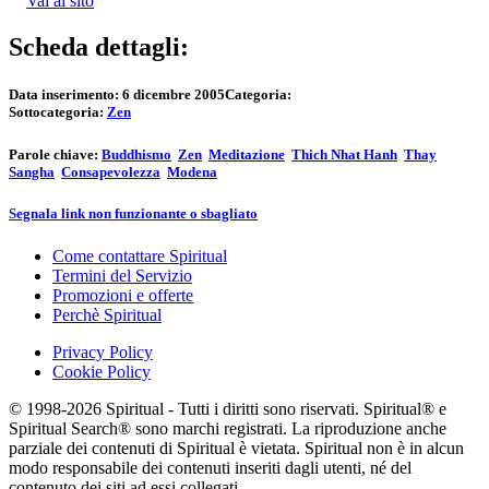
Vai al sito
Scheda dettagli:
Data inserimento:
6 dicembre 2005
Categoria:
Sottocategoria:
Zen
Parole chiave:
Buddhismo
Zen
Meditazione
Thich Nhat Hanh
Thay
Sangha
Consapevolezza
Modena
Segnala link non funzionante o sbagliato
Come contattare Spiritual
Termini del Servizio
Promozioni e offerte
Perchè Spiritual
Privacy Policy
Cookie Policy
© 1998-2026 Spiritual - Tutti i diritti sono riservati. Spiritual® e
Spiritual Search® sono marchi registrati. La riproduzione anche
parziale dei contenuti di Spiritual è vietata. Spiritual non è in alcun
modo responsabile dei contenuti inseriti dagli utenti, né del
contenuto dei siti ad essi collegati.