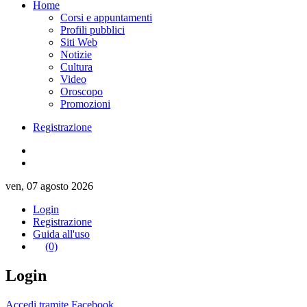
Home
Corsi e appuntamenti
Profili pubblici
Siti Web
Notizie
Cultura
Video
Oroscopo
Promozioni
Registrazione
ven, 07 agosto 2026
Login
Registrazione
Guida all'uso
(0)
Login
Accedi tramite Facebook