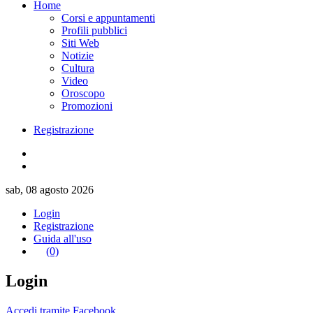
Home
Corsi e appuntamenti
Profili pubblici
Siti Web
Notizie
Cultura
Video
Oroscopo
Promozioni
Registrazione
sab, 08 agosto 2026
Login
Registrazione
Guida all'uso
(0)
Login
Accedi tramite Facebook