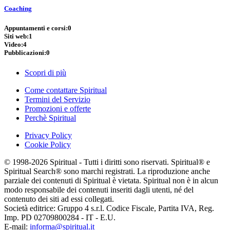
Coaching
Appuntamenti e corsi:
0
Siti web:
1
Video:
4
Pubblicazioni:
0
Scopri di più
Come contattare Spiritual
Termini del Servizio
Promozioni e offerte
Perchè Spiritual
Privacy Policy
Cookie Policy
© 1998-2026 Spiritual - Tutti i diritti sono riservati. Spiritual® e
Spiritual Search® sono marchi registrati. La riproduzione anche
parziale dei contenuti di Spiritual è vietata. Spiritual non è in alcun
modo responsabile dei contenuti inseriti dagli utenti, né del
contenuto dei siti ad essi collegati.
Società editrice: Gruppo 4 s.r.l. Codice Fiscale, Partita IVA, Reg.
Imp. PD 02709800284 - IT - E.U.
E-mail:
informa@spiritual.it