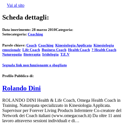
Vai al sito
Scheda dettagli:
Data inserimento:
28 marzo 2010
Categoria:
Sottocategoria:
Coaching
Parole chiave:
Coach
Coaching
Kinesiologia Applicata
Kinesiologia
emozionale
Life Coach
Business Coach
Health Coach
? Health Coach
Naturopatia
fitoterapia
Iridologia
T.E.V
Segnala link non funzionante o sbagliato
Profilo Pubblico di:
Rolando Dini
ROLANDO DINI Health & Life Coach, Omega Health Coach in
Training. Naturopata specializzato in Kinesiologia Applicata.
Supervisor per Forever Living Products Infermiere Co-creatore del
Network dei Coach italiani (www.omegacoach.it) Da oltre 11 anni
lavoro attraverso sessioni individuali e di…