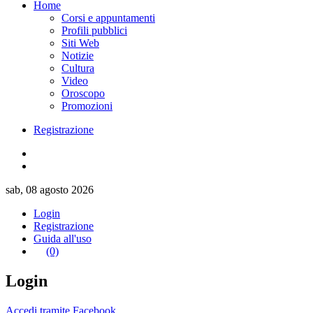
Home
Corsi e appuntamenti
Profili pubblici
Siti Web
Notizie
Cultura
Video
Oroscopo
Promozioni
Registrazione
sab, 08 agosto 2026
Login
Registrazione
Guida all'uso
(0)
Login
Accedi tramite Facebook