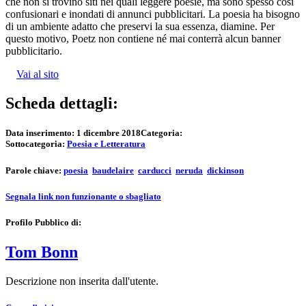
che non si trovino siti nei quali leggere poesie, ma sono spesso così
confusionari e inondati di annunci pubblicitari. La poesia ha bisogno
di un ambiente adatto che preservi la sua essenza, diamine. Per
questo motivo, Poetz non contiene né mai conterrà alcun banner
pubblicitario.
Vai al sito
Scheda dettagli:
Data inserimento:
1 dicembre 2018
Categoria:
Sottocategoria:
Poesia e Letteratura
Parole chiave:
poesia
baudelaire
carducci
neruda
dickinson
Segnala link non funzionante o sbagliato
Profilo Pubblico di:
Tom Bonn
Descrizione non inserita dall'utente.