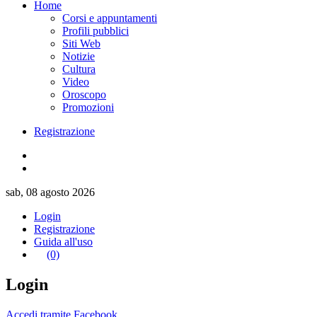
Home
Corsi e appuntamenti
Profili pubblici
Siti Web
Notizie
Cultura
Video
Oroscopo
Promozioni
Registrazione
sab, 08 agosto 2026
Login
Registrazione
Guida all'uso
(0)
Login
Accedi tramite Facebook