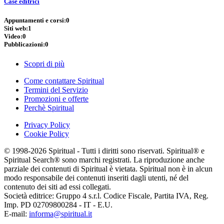
Case editrici
Appuntamenti e corsi:
0
Siti web:
1
Video:
0
Pubblicazioni:
0
Scopri di più
Come contattare Spiritual
Termini del Servizio
Promozioni e offerte
Perchè Spiritual
Privacy Policy
Cookie Policy
© 1998-2026 Spiritual - Tutti i diritti sono riservati. Spiritual® e
Spiritual Search® sono marchi registrati. La riproduzione anche
parziale dei contenuti di Spiritual è vietata. Spiritual non è in alcun
modo responsabile dei contenuti inseriti dagli utenti, né del
contenuto dei siti ad essi collegati.
Società editrice: Gruppo 4 s.r.l. Codice Fiscale, Partita IVA, Reg.
Imp. PD 02709800284 - IT - E.U.
E-mail:
informa@spiritual.it