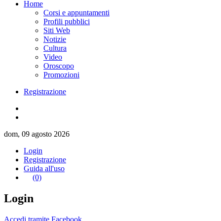
Home
Corsi e appuntamenti
Profili pubblici
Siti Web
Notizie
Cultura
Video
Oroscopo
Promozioni
Registrazione
dom, 09 agosto 2026
Login
Registrazione
Guida all'uso
(0)
Login
Accedi tramite Facebook