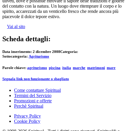
uliveti, dove è possibile ritrovare il sapore delle tradizioni e godere
del contatto con la natura. Un luogo dove ritemprare il corpo e lo
spirito, accarezzati da un venticello fresco che rende ancora più
piacevole il dolce tepore estivo.
Vai al sito
Scheda dettagli:
Data inserimento:
2 dicembre 2008
Categoria:
Sottocategoria:
Agriturismo
Parole chiave:
agriturismo
piscina
italia
marche
matrimoni
mare
Segnala link non funzionante o sbagliato
Come contattare Spiritual
Termini del Servizio
Promozioni e offerte
Perchè Spiritual
Privacy Policy
Cookie Policy