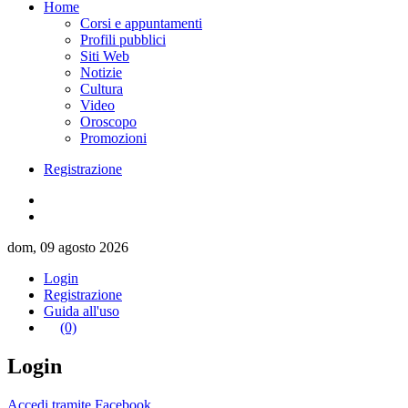
Home
Corsi e appuntamenti
Profili pubblici
Siti Web
Notizie
Cultura
Video
Oroscopo
Promozioni
Registrazione
dom, 09 agosto 2026
Login
Registrazione
Guida all'uso
(0)
Login
Accedi tramite Facebook