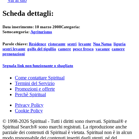
Vai al sito
Scheda dettagli:
Data inserimento:
10 marzo 2008
Categoria:
Sottocategoria:
Agriturismo
Parole chiave:
Residence
ristorante
sestri
levante
Nua Natua
liguria
sestri levante
golfo del tigullio
camere
pesce fresco
vacanze
camere
prenotazioni
Segnala link non funzionante o sbagliato
Come contattare Spiritual
Termini del Servizio
Promozioni e offerte
Perchè Spiritual
Privacy Policy
Cookie Policy
© 1998-2026 Spiritual - Tutti i diritti sono riservati. Spiritual® e
Spiritual Search® sono marchi registrati. La riproduzione anche
parziale dei contenuti di Spiritual è vietata. Spiritual non è in alcun
modo responsabile dei contenuti inseriti dagli utenti, né del