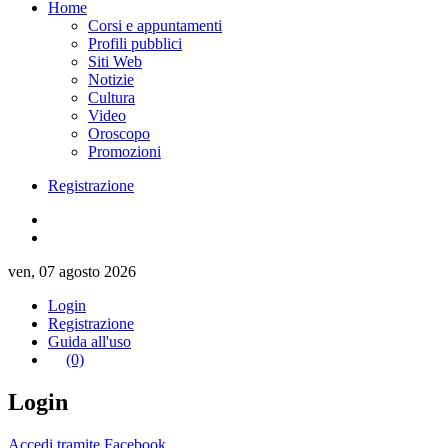
Home
Corsi e appuntamenti
Profili pubblici
Siti Web
Notizie
Cultura
Video
Oroscopo
Promozioni
Registrazione
ven, 07 agosto 2026
Login
Registrazione
Guida all'uso
(0)
Login
Accedi tramite Facebook