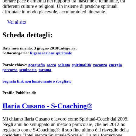
portare pace e armonia nel rapporto tra maschile e femminile, tra
differenti culture e religioni. Un insieme di pratiche spirituali
affrontate in modo piacevole, acculturato ed itinerante.
Vai al sito
Scheda dettagli:
Data inserimento:
3 giugno 2010
Categoria:
Sottocategoria:
Rigenerazione spirituale
Parole chiave:
geografia
sacra
salento
spiritualità
vacanza
energia
percorso
seminario
taranta
Segnala link non funzionante o sbagliato
Profilo Pubblico di:
Ilaria Cusano - S-Coaching®
Mi chiamo Ilaria Cusano e lavoro come Spiritual-Coach dal 2005.
Negli anni ho sviluppato un metodo particolare, che nel 2012 ho
registrato come S-Coaching®; il suo fine ultimo è il risveglio della
cosiddetta "Intelligenza Spirituale/Sociale". La mia formazione