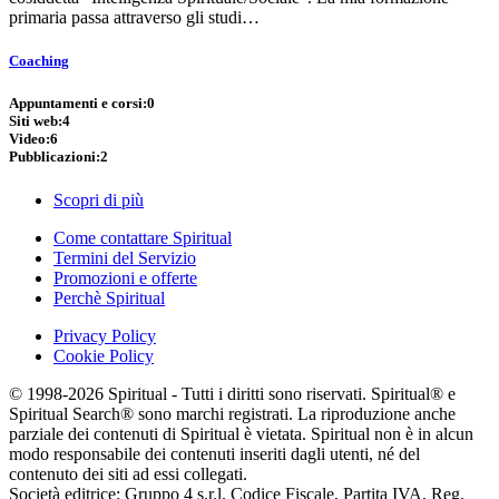
primaria passa attraverso gli studi…
Coaching
Appuntamenti e corsi:
0
Siti web:
4
Video:
6
Pubblicazioni:
2
Scopri di più
Come contattare Spiritual
Termini del Servizio
Promozioni e offerte
Perchè Spiritual
Privacy Policy
Cookie Policy
© 1998-2026 Spiritual - Tutti i diritti sono riservati. Spiritual® e
Spiritual Search® sono marchi registrati. La riproduzione anche
parziale dei contenuti di Spiritual è vietata. Spiritual non è in alcun
modo responsabile dei contenuti inseriti dagli utenti, né del
contenuto dei siti ad essi collegati.
Società editrice: Gruppo 4 s.r.l. Codice Fiscale, Partita IVA, Reg.