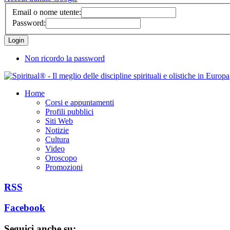
Email o nome utente:
Password:
Non ricordo la password
Home
Corsi e appuntamenti
Profili pubblici
Siti Web
Notizie
Cultura
Video
Oroscopo
Promozioni
RSS
Facebook
Seguici anche su: