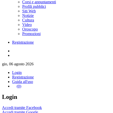
Corsi e appuntamenti
Profili pubblici
Siti Web
Notizie
Cultura
Video
Oroscopo
Promozioni
Registrazione
gio, 06 agosto 2026
Login
Registrazione
Guida all'uso
(0)
Login
Accedi tramite Facebook
Accedi tramite Google