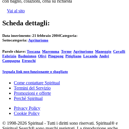
con bagno, colazioni, cena su richiesta
Vai al sito
Scheda dettagli:
Data inserimento:
21 febbraio 2004
Categoria:
Sottocategoria:
Agriturismo
Parole chiave:
Toscana
Maremma
Terme
Agriturismo
Maneggio
Cavalli
Fabrizio
Badminton
Olivi
Pingpong
Pitigliano
Locanda
André
Campagna
Etruschi
Segnala link non funzionante o sbagliato
Come contattare Spiritual
Termini del Servizio
Promozioni e offerte
Perchè Spiritual
Privacy Policy
Cookie Policy
© 1998-2026 Spiritual - Tutti i diritti sono riservati. Spiritual® e
Spiritual Search® sono marchi registrati. La riproduzione anche