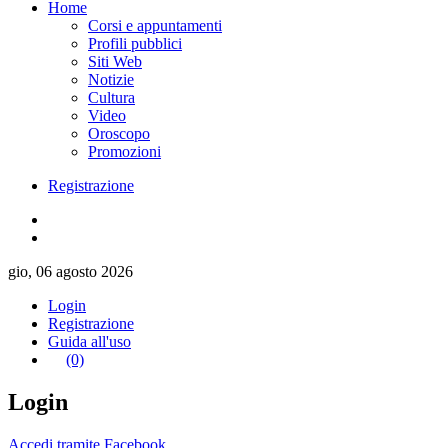
Home
Corsi e appuntamenti
Profili pubblici
Siti Web
Notizie
Cultura
Video
Oroscopo
Promozioni
Registrazione
gio, 06 agosto 2026
Login
Registrazione
Guida all'uso
(0)
Login
Accedi tramite Facebook