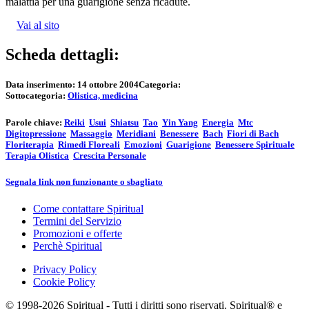
malattia per una guarigione senza ricadute.
Vai al sito
Scheda dettagli:
Data inserimento:
14 ottobre 2004
Categoria:
Sottocategoria:
Olistica, medicina
Parole chiave:
Reiki
Usui
Shiatsu
Tao
Yin Yang
Energia
Mtc
Digitopressione
Massaggio
Meridiani
Benessere
Bach
Fiori di Bach
Floriterapia
Rimedi Floreali
Emozioni
Guarigione
Benessere Spirituale
Terapia Olistica
Crescita Personale
Segnala link non funzionante o sbagliato
Come contattare Spiritual
Termini del Servizio
Promozioni e offerte
Perchè Spiritual
Privacy Policy
Cookie Policy
© 1998-2026 Spiritual - Tutti i diritti sono riservati. Spiritual® e