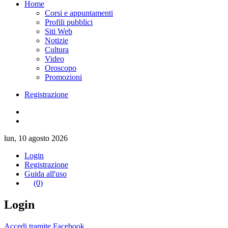
Home
Corsi e appuntamenti
Profili pubblici
Siti Web
Notizie
Cultura
Video
Oroscopo
Promozioni
Registrazione
lun, 10 agosto 2026
Login
Registrazione
Guida all'uso
(0)
Login
Accedi tramite Facebook