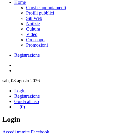
Home
Corsi e appuntamenti
Profili pubblici
Siti Web
Notizie
Cultura
Video
Oroscopo
Promozioni
Registrazione
sab, 08 agosto 2026
Login
Registrazione
Guida all'uso
(0)
Login
Accedi tramite Facebook