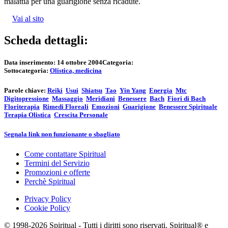
malattia per una guarigione senza ricadute.
Vai al sito
Scheda dettagli:
Data inserimento:
14 ottobre 2004
Categoria:
Sottocategoria:
Olistica, medicina
Parole chiave:
Reiki
Usui
Shiatsu
Tao
Yin Yang
Energia
Mtc
Digitopressione
Massaggio
Meridiani
Benessere
Bach
Fiori di Bach
Floriterapia
Rimedi Floreali
Emozioni
Guarigione
Benessere Spirituale
Terapia Olistica
Crescita Personale
Segnala link non funzionante o sbagliato
Come contattare Spiritual
Termini del Servizio
Promozioni e offerte
Perchè Spiritual
Privacy Policy
Cookie Policy
© 1998-2026 Spiritual - Tutti i diritti sono riservati. Spiritual® e