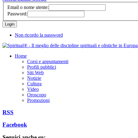
Email o nome utente:
Password:
Non ricordo la password
Home
Corsi e appuntamenti
Profili pubblici
Siti Web
Notizie
Cultura
Video
Oroscopo
Promozioni
RSS
Facebook
Seguici anche su: