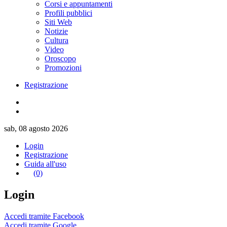
Corsi e appuntamenti
Profili pubblici
Siti Web
Notizie
Cultura
Video
Oroscopo
Promozioni
Registrazione
sab, 08 agosto 2026
Login
Registrazione
Guida all'uso
(0)
Login
Accedi tramite Facebook
Accedi tramite Google